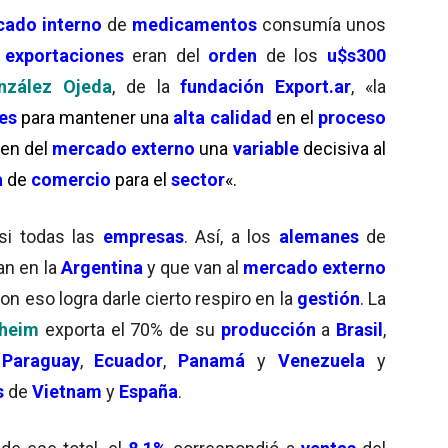
ado interno
de
medicamentos
consumía unos
s
exportaciones
eran del
orden
de los
u$s300
nzález Ojeda
, de la
fundación Export.ar
, «la
res
para mantener una
alta calidad
en el
proceso
en del
mercado externo
una
variable
decisiva al
a
de
comercio
para el
sector
«
.
asi todas las
empresas
. Así, a los
alemanes
de
an en la
Argentina
y que van al
mercado externo
con eso logra darle cierto respiro en la
gestión
. La
lheim
exporta el 70% de su
producción
a
Brasil
,
,
Paraguay
,
Ecuador
,
Panamá
y
Venezuela
y
s
de
Vietnam
y
España
.