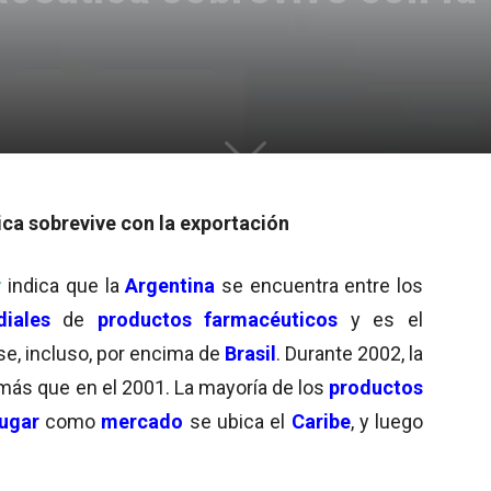
ica sobrevive con la exportación
r
indica que la
Argentina
se encuentra entre los
iales
de
productos farmacéuticos
y es el
se, incluso, por encima de
Brasil
. Durante 2002, la
 más que en el 2001. La mayoría de los
productos
ugar
como
mercado
se ubica el
Caribe
, y luego