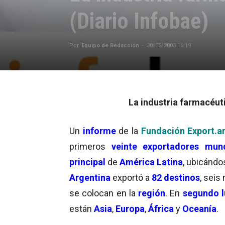
(Diario Infobae)
Por
Equipo de Redacción
-
30/05/2003 16:19
La industria farmacéut
Un
informe
de la
Fundación Export.a
primeros
veinte
exportadores
mund
principal
de
América Latina
, ubicándo
Argentina
exportó a
82 destinos
, seis
se colocan en la
región
. En
segundo l
están
Asia
,
Europa
,
África
y
Oceanía
.