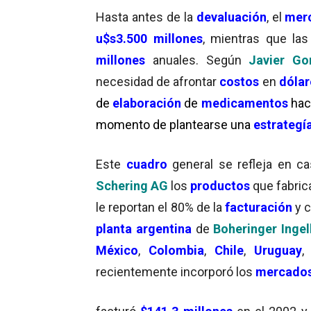
Hasta antes de la
devaluación
, el
merc
u$s3.500 millones
, mientras que la
millones
anuales. Según
Javier Go
necesidad de afrontar
costos
en
dóla
de
elaboración
de
medicamentos
hac
momento de plantearse una
estrategí
Este
cuadro
general se refleja en c
Schering AG
los
productos
que fabric
le reportan el 80% de la
facturación
y 
planta argentina
de
Boheringer Inge
México
,
Colombia
,
Chile
,
Uruguay
recientemente incorporó los
mercado