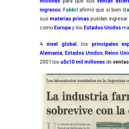
millones
para que sus
ventas exter
ingresos
.
Fabbri
afirmó que si bien
Ga
sus
materias primas
puedan ingresar
como
Europa
y los
Estados Unidos
ma
A
nivel global
, los
principales ex
Alemania
,
Estados Unidos
,
Reino Uni
2001 los
u$s10 mil millones
de
ventas