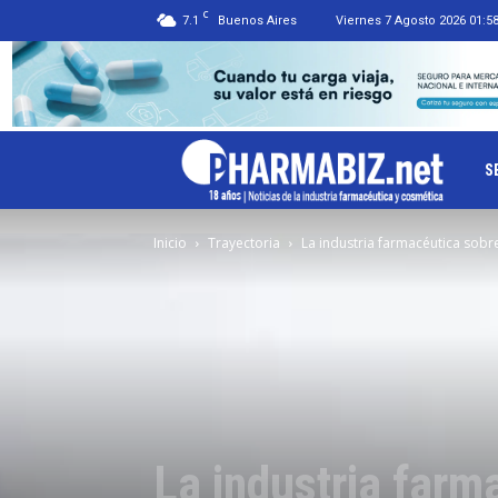
C
7.1
Buenos Aires
Viernes 7 Agosto 2026 01:5
Ph
S
Inicio
Trayectoria
La industria farmacéutica sobre
La industria farm