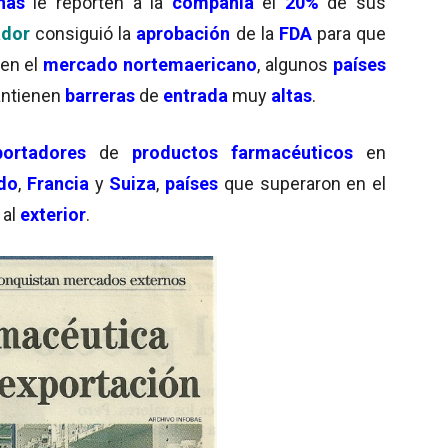
nas
le reporten a la
compañía
el
20%
de sus
dor
consiguió la
aprobación
de la
FDA
para que
 en el
mercado nortemaericano
, algunos
países
ntienen
barreras
de
entrada
muy
altas
.
portadores
de
productos farmacéuticos
en
do
,
Francia
y
Suiza
,
países
que superaron en el
al
exterior
.