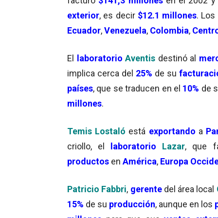
facturó
$141,3 millones
en el 2002 y 
exterior
, es decir
$12.1 millones
. Los
Ecuador
,
Venezuela
,
Colombia
,
Centr
El
laboratorio
Aventis
destinó al
merc
implica cerca del
25%
de su
facturaci
países
, que se traducen en el
10%
de 
millones
.
Temis Lostaló
está
exportando
a
Pa
criollo, el
laboratorio
Lazar
, que f
productos
en
América
,
Europa Occide
Patricio Fabbri
,
gerente
del área local
15%
de su
producción
, aunque en los