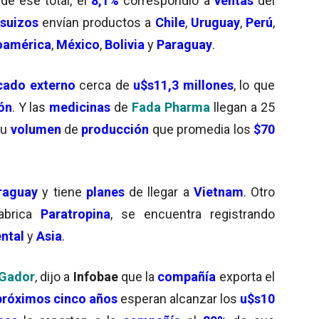
de ese total, el
8,1%
correspondió a
ventas
del
suizos
envían productos a
Chile
,
Uruguay
,
Perú
,
oamérica
,
México
,
Bolivia
y
Paraguay
.
ado externo
cerca de
u$s11,3 millones
, lo que
ón
. Y las
medicinas
de
Fada Pharma
llegan a 25
su
volumen
de
producción
que promedia los
$70
raguay
y tiene
planes
de llegar a
Vietnam
. Otro
abrica
Paratropina
, se encuentra registrando
ntal
y
Asia
.
Gador
, dijo a
Infobae
que la
compañía
exporta el
próximos cinco años
esperan alcanzar los
u$s10