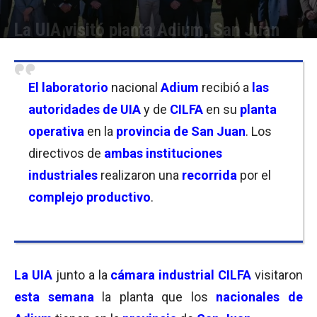
La UIA visitó planta Adium, San Juan
Por
Facundo Rivera
-
10/05/2026 10:00
El laboratorio
nacional
Adium
recibió a
las
autoridades de UIA
y de
CILFA
en su
planta
operativa
en la
provincia de San Juan
. Los
directivos de
ambas instituciones
industriales
realizaron una
recorrida
por el
complejo productivo
.
La UIA
junto a la
cámara industrial CILFA
visitaron
esta semana
la planta que los
nacionales de