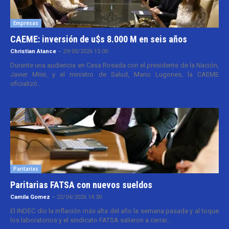
Empresas
CAEME: inversión de u$s 8.000 M en seis años
Christian Atance
-
29/05/2026 15:00
Durante una audiencia en Casa Rosada con el presidente de la Nación,
Javier Milei, y el ministro de Salud, Mario Lugones, la CAEME
oficializó...
Paritarias
Paritarias FATSA con nuevos sueldos
Camila Gomez
-
22/04/2026 14:30
El INDEC dio la inflación más alta del año la semana pasada y al toque
los laboratorios y el sindicato FATSA salieron a cerrar...