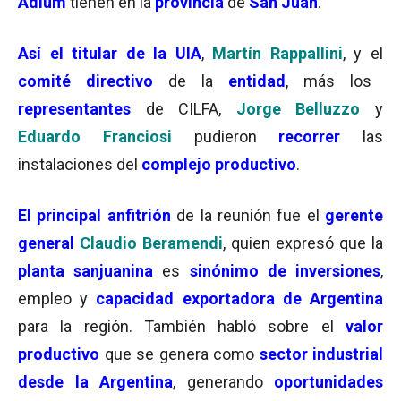
Adium
tienen en la
provincia
de
San Juan
.
Así el titular de la UIA
,
Martín Rappallini
, y el
comité directivo
de la
entidad
, más los
representantes
de CILFA,
Jorge Belluzzo
y
Eduardo Franciosi
pudieron
recorrer
las
instalaciones del
complejo productivo
.
El principal anfitrión
de la reunión fue el
gerente
general
Claudio Beramendi
, quien expresó que la
planta sanjuanina
es
sinónimo de inversiones
,
empleo y
capacidad exportadora de Argentina
para la región. También habló sobre el
valor
productivo
que se genera como
sector industrial
desde la Argentina
, generando
oportunidades