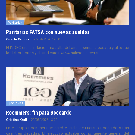
Paritarias
Paritarias FATSA con nuevos sueldos
Camila Gomez
-
22/04/2026 14:30
El INDEC dio la inflación más alta del año la semana pasada y al toque
los laboratorios y el sindicato FATSA salieron a cerrar...
Ejecutivos
Roemmers: fin para Boccardo
Cristina Kroll
-
20/05/2026 13:00
En el grupo Roemmers se cerró el ciclo de Luciano Boccardo y tras
casi tres décadas. El ejecutivo actuaba como gerente general del