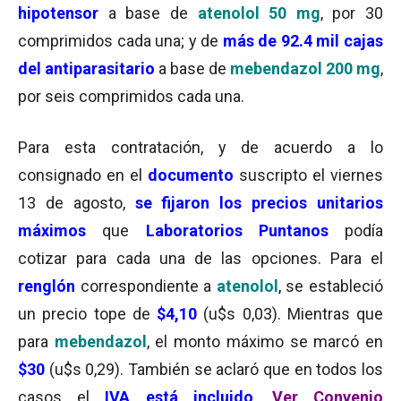
hipotensor
a base de
atenolol 50 mg
, por 30
comprimidos cada una; y de
más de 92.4 mil cajas
del antiparasitario
a base de
mebendazol 200 mg
,
por seis comprimidos cada una.
Para esta contratación, y de acuerdo a lo
consignado en el
documento
suscripto el viernes
13 de agosto,
se fijaron los precios unitarios
máximos
que
Laboratorios Puntanos
podía
cotizar para cada una de las opciones. Para el
renglón
correspondiente a
atenolol
,
se estableció
un precio tope de
$4,10
(u$s 0,03). Mientras que
para
mebendazol
, el monto máximo se marcó en
$30
(u$s 0,29). También se aclaró que en todos los
casos el
IVA está incluido
.
Ver Convenio