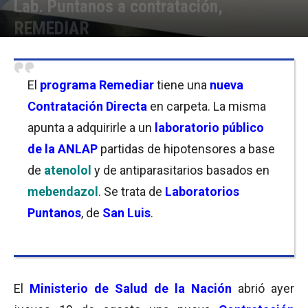
Lab. Puntanos a contratación,
REMEDIAR
Por
Florencia Costas / Mila Goldfeder
-
20/08/2021 10:30
El
programa Remediar
tiene una
nueva
Contratación Directa
en carpeta. La misma
apunta a adquirirle a un
laboratorio público
de la ANLAP
partidas de hipotensores a base
de
atenolol
y de antiparasitarios basados en
mebendazol
. Se trata de
Laboratorios
Puntanos
, de
San Luis
.
El
Ministerio de Salud de la Nación
abrió ayer