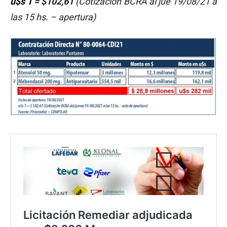
u$s 1
= $102,61
(Cotización BCRA al jue 19/08/21 a
las 15 hs. – apertura)