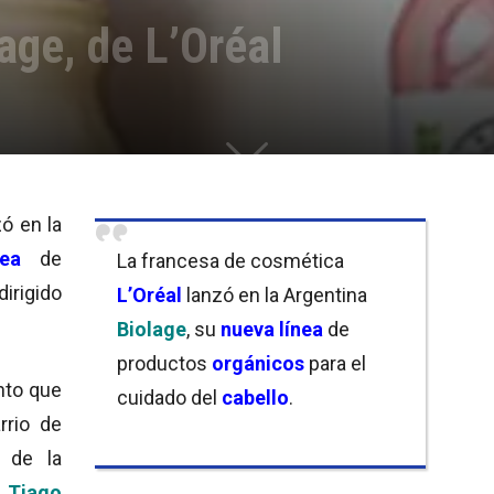
age, de L’Oréal
ó en la
ínea
de
La francesa de cosmética
dirigido
L’Oréal
lanzó en la Argentina
Biolage
, su
nueva línea
de
productos
orgánicos
para el
nto que
cuidado del
cabello
.
rrio de
 de la
,
Tiago