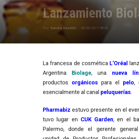
Lanzamiento Biol
Por
Sandra Venditti
-
30/05/2017 08:30
La francesa de cosmética
L’Oréal
lanz
Argentina
Biolage
,
una
nueva l
productos
orgánicos
para el
pelo
, 
esencialmente al canal
peluquerías
.
Pharmabiz
estuvo presente en el eve
tuvo lugar en
CUK Garden
, en el ba
Palermo, donde el gerente general
unidad de Productos Profesionales