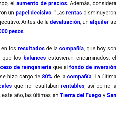
mpo, el
aumento de precios
. Además, considera
ron un
papel decisivo
. “Las
rentas
disminuyeron
ejecutivo. Antes de la
devaluación
, un
alquiler
se
000 pesos
.
en los
resultados
de la
compañía
, que hoy son
 que los
balances
estuvieran encaminados, el
ceso de reingeniería
que el
fondo de inversión
se hizo cargo de
80%
de la
compañía
. La última
cales
que no resultaban
rentables
, así como la
s
este año, las últimas en
Tierra del Fuego
y
San