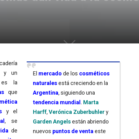
cadería
y un
El
mercado
de los
cosméticos
 es la
naturales
está creciendo en la
as
que
Argentina
, siguiendo una
mética
tendencia mundial
.
Marta
s
y el
Harff
,
Verónica Zuberbuhler
y
al
, se
Garden Angels
están abriendo
ida
de
nuevos
puntos de venta
este