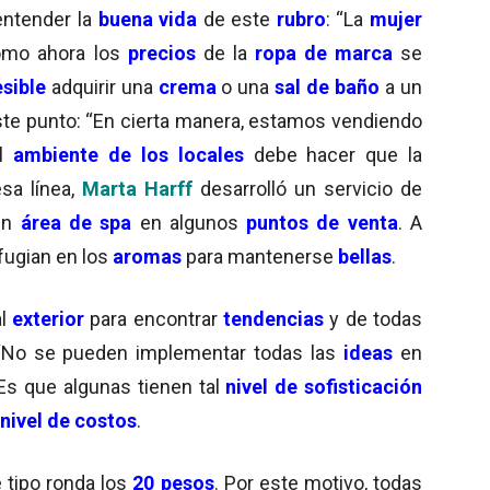
ntender la
buena vida
de este
rubro
: “La
mujer
mo ahora los
precios
de la
ropa de marca
se
sible
adquirir una
crema
o una
sal de baño
a un
te punto: “En cierta manera, estamos vendiendo
l
ambiente de los locales
debe hacer que la
esa línea,
Marta Harff
desarrolló un servicio de
un
área de spa
en algunos
puntos de venta
. A
fugian en los
aromas
para mantenerse
bellas
.
al
exterior
para encontrar
tendencias
y de todas
 “No se pueden implementar todas las
ideas
en
. Es que algunas tienen tal
nivel de sofisticación
nivel de costos
.
 tipo ronda los
20 pesos
. Por este motivo, todas