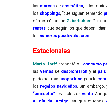
las
marcas
de
cosmética
, a los coda
los
shoppings
, “que siguen teniendo
p
números”, según
Zuberbuhler
. Por es
rentas
, que según los que deben lidiar a
los
números posdevaluación
.
Estacionales
Marta Harff
presentó su
concurso pr
las
ventas
se
desplomaron
y el
país
pudo ser más
inoportuno
para la
comp
los
regalos navideños
. Sin embargo,
“amesetar”
los ciclos de
venta
. Aunq
el día del amigo
, en que muchos