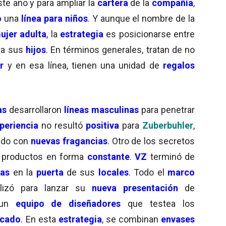
te año y para ampliar la
cartera
de la
compañía
,
o
una
línea para niños
. Y aunque el nombre de la
jer adulta
, la
estrategia
es posicionarse entre
ra sus
hijos
. En términos generales, tratan de no
r
y en esa línea, tienen una unidad de
regalos
as
desarrollaron
líneas masculinas
para penetrar
periencia
no resultó
positiva
para
Zuberbuhler
,
ando con
nuevas fragancias
. Otro de los secretos
 productos en forma
constante
.
VZ
terminó de
tas
en la
puerta
de sus
locales
. Todo el
marco
lizó para lanzar su
nueva presentación
de
 un
equipo de diseñadores
que testea los
cado
. En esta
estrategia
, se combinan
envases