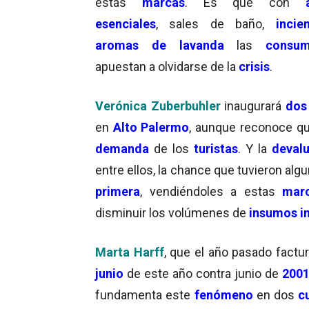
estas
marcas
. Es que con
esenciales
, sales de baño,
incie
aromas de lavanda
las
consum
apuestan a olvidarse de la
crisis
.
Verónica Zuberbuhler
inaugurará
dos
en
Alto Palermo
, aunque reconoce q
demanda
de los
turistas
. Y la
deval
entre ellos, la chance que tuvieron alg
primera
, vendiéndoles a estas
mar
disminuir los volúmenes de
insumos i
Marta Harff
, que el año pasado factu
junio
de este año contra junio de
200
fundamenta este
fenómeno
en dos
c