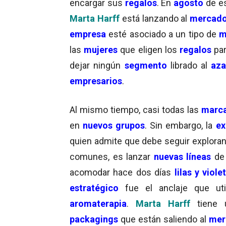
encargar sus
regalos
. En
agosto
de es
Marta Harff
está lanzando al
mercad
empresa
esté asociado a un tipo de
mu
las
mujeres
que eligen los
regalos
pa
dejar ningún
segmento
librado al
aza
empresarios
.
Al mismo tiempo, casi todas las
marc
en
nuevos grupos
. Sin embargo, la
ex
quien admite que debe seguir explor
comunes, es lanzar
nuevas líneas
de
acomodar hace dos días
lilas y viole
estratégico
fue el anclaje que uti
aromaterapia
.
Marta Harff
tiene
packagings
que están saliendo al
mer