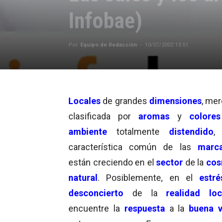
Infobae)
Por
Equipo de Redacción
-
10/07/2002 13:51
Locales
de grandes
dimensiones
, mer
clasificada por
aromas
y
colores
ambiente
totalmente
distendido
,
característica común de las
marc
están creciendo en el
sector
de la
cos
natural
. Posiblemente, en el
estré
desconcierto
de la
realidad loc
encuentre la
respuesta
a la
buena v