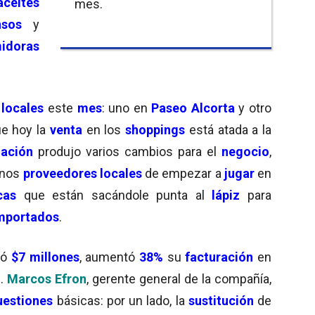
aceites
mes.
nsos
y
idoras
 locales
este
mes
: uno en
Paseo Alcorta
y otro
ue hoy la
venta
en los
shoppings
está atada a la
uación
produjo varios cambios para el
negocio
,
unos
proveedores locales
de empezar a
jugar
en
cas
que están sacándole punta al
lápiz
para
mportados
.
ró
$7 millones
, aumentó
38%
su
facturación
en
1
.
Marcos Efron
, gerente general de la compañía,
uestiones
básicas: por un lado, la
sustitución
de