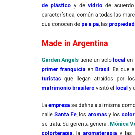
de plástico
y de
vidrio
de acuerdo 
característica, común a todas las marc
que conocen de
pe a pa
, las
propiedad
Made in Argentina
Garden Angels
tiene un solo
local
en 
primer franquicia
en
Brasil
. Es que e
turistas
que llegan atraídos por los
matrimonio brasilero
visitó el
local
y d
La
empresa
se define a sí misma com
calle
Santa Fe
, los
aromas
y los
color
se trata. Su gerenta general,
Mónica Ve
colorterapia
, la
aromaterapia
y las