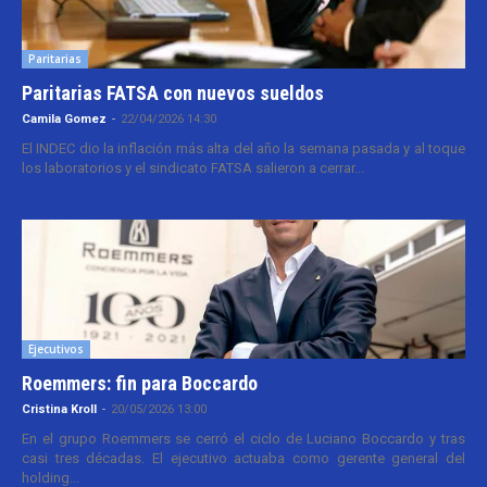
Paritarias
Paritarias FATSA con nuevos sueldos
Camila Gomez
-
22/04/2026 14:30
El INDEC dio la inflación más alta del año la semana pasada y al toque
los laboratorios y el sindicato FATSA salieron a cerrar...
Ejecutivos
Roemmers: fin para Boccardo
Cristina Kroll
-
20/05/2026 13:00
En el grupo Roemmers se cerró el ciclo de Luciano Boccardo y tras
casi tres décadas. El ejecutivo actuaba como gerente general del
holding...