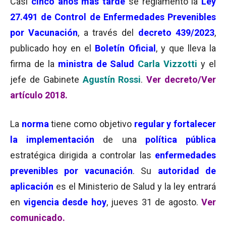
Casi
cinco años más tarde
se reglamentó la
Ley
27.491 de Control de Enfermedades Prevenibles
por Vacunación
, a través del
decreto 439/2023
,
publicado hoy en el
Boletín Oficial
, y que lleva la
firma de la
ministra de Salud
Carla Vizzotti
y el
jefe de Gabinete
Agustín Rossi
.
Ver decreto/
Ver
artículo 2018.
La
norma
tiene como objetivo
regular y fortalecer
la implementación
de una
política pública
estratégica dirigida a controlar las
enfermedades
prevenibles por vacunación
. Su
autoridad de
aplicación
es el Ministerio de Salud y la ley entrará
en
vigencia desde hoy
, jueves 31 de agosto.
Ver
comunicado.