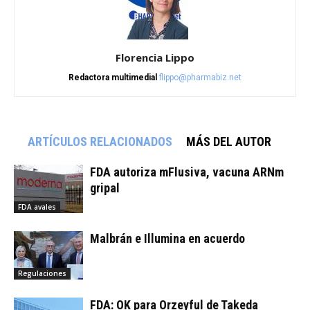
Florencia Lippo
Redactora multimedial
flippo@pharmabiz.net
ARTÍCULOS RELACIONADOS
MÁS DEL AUTOR
FDA autoriza mFlusiva, vacuna ARNm
gripal
FDA avales
Malbrán e Illumina en acuerdo
Regulaciones
FDA: OK para Orzeyful de Takeda