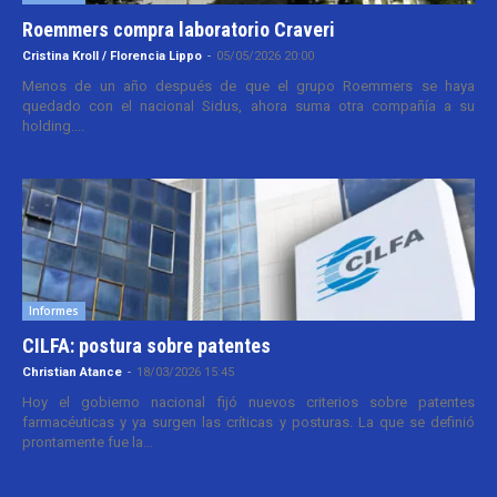
Roemmers compra laboratorio Craveri
Cristina Kroll / Florencia Lippo
-
05/05/2026 20:00
Menos de un año después de que el grupo Roemmers se haya
quedado con el nacional Sidus, ahora suma otra compañía a su
holding....
Informes
CILFA: postura sobre patentes
Christian Atance
-
18/03/2026 15:45
Hoy el gobierno nacional fijó nuevos criterios sobre patentes
farmacéuticas y ya surgen las críticas y posturas. La que se definió
prontamente fue la...