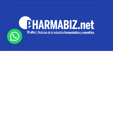
SOBRE NOSOTROS
Pharmabiz es un diario especializado en el quehacer
de la industria farmacéutica y cosmética. Investiga y
analiza noticias desde la Ciudad de Buenos Aires para
toda la región
Contáctanos:
info@pharmabiz.net
SEGUINOS