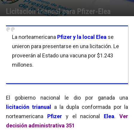
Licitación trianual para Pfizer-Elea
Por
Equipo de Redacción
-
06/06/2017 10:00
La norteamericana
Pfizer y la local Elea
se
unieron para presentarse en una licitación. Le
proveerán al Estado una vacuna por $1.243
millones.
El gobierno nacional le dio por ganada una
licitación trianual
a la dupla conformada por la
norteamericana
Pfizer
y el nacional
Elea
.
Ver
decisión administrativa 351