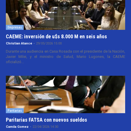
Empresas
CAEME: inversión de u$s 8.000 M en seis años
Christian Atance
-
29/05/2026 15:00
Durante una audiencia en Casa Rosada con el presidente de la Nación,
Javier Milei, y el ministro de Salud, Mario Lugones, la CAEME
oficializó...
Paritarias
Paritarias FATSA con nuevos sueldos
Camila Gomez
-
22/04/2026 14:30