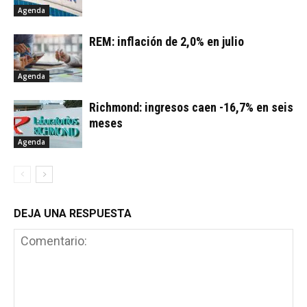
Agenda
REM: inflación de 2,0% en julio
Agenda
Richmond: ingresos caen -16,7% en seis
meses
Agenda
DEJA UNA RESPUESTA