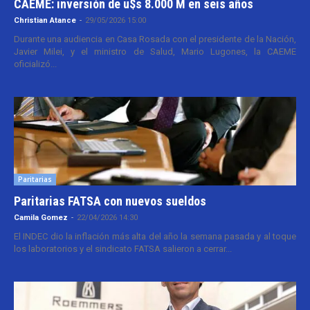
CAEME: inversión de u$s 8.000 M en seis años
Christian Atance
-
29/05/2026 15:00
Durante una audiencia en Casa Rosada con el presidente de la Nación,
Javier Milei, y el ministro de Salud, Mario Lugones, la CAEME
oficializó...
Paritarias
Paritarias FATSA con nuevos sueldos
Camila Gomez
-
22/04/2026 14:30
El INDEC dio la inflación más alta del año la semana pasada y al toque
los laboratorios y el sindicato FATSA salieron a cerrar...