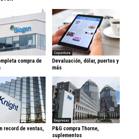
Coyuntura
ompleta compra de
Devaluación, dólar, puertos y
a
más
Empresas
n record de ventas,
P&G compra Thorne,
suplementos