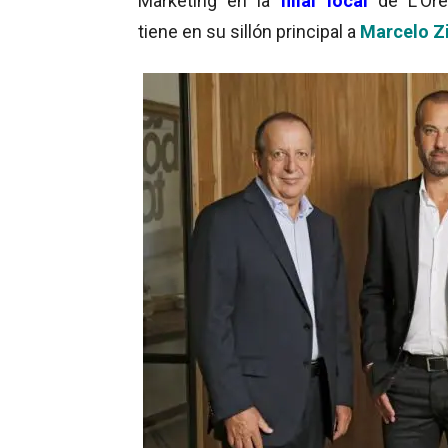
Marketing en la
filial local
de L’Oré
tiene en su sillón principal a
Marcelo Z