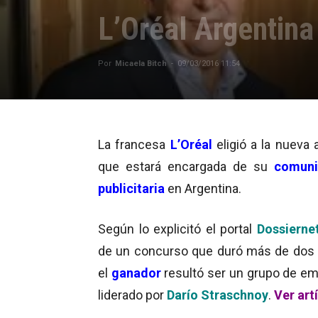
L’Oréal Argentin
Por
Micaela Bitch
-
09/03/2016 11:54
La francesa
L’Oréal
eligió a la nueva 
que estará encargada de su
comuni
publicitaria
en Argentina.
Según lo explicitó el portal
Dossierne
de un concurso que duró más de do
el
ganador
resultó ser un grupo de e
liderado por
Darío Straschnoy
.
Ver art