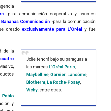
agencia
rs
-para comunicación corporativa y asuntos
y
Bananas Comunicación
-para la comunicación
fue creado
exclusivamente para L’Oréal
y fue
á de la
s
cuatro
Jolie tendrá bajo su paraguas a
Masivo,
las marcas
L’Oréal Paris
,
ductos
Maybelline
,
Garnier
,
Lancôme
,
Biotherm
,
La Roche-Posay
,
Vichy
, entre otras.
r
Pablo
ación y