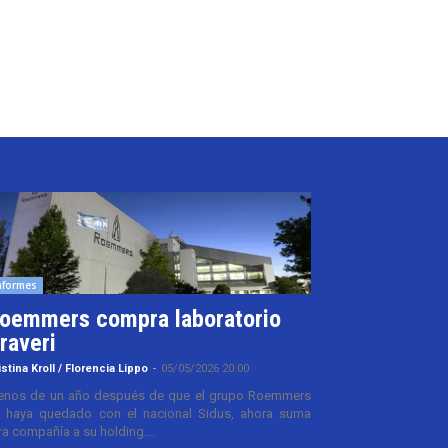
nformes
oemmers compra laboratorio
raveri
istina Kroll / Florencia Lippo
-
05/05/2026 20:00
nos de un año después de que el grupo Roemmers
 haya quedado con el nacional Sidus, ahora suma
ra compañía a su holding....