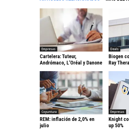
Empresas
Deals
Cartelera: Tuteur,
Biogen c
Andrómaco, L’Oréal y Danone
Ray Ther
Coyuntura
Empresas
REM: inflación de 2,0% en
Knight co
julio
up 50%