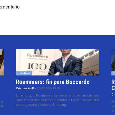
comentario
Ejecutivos
I
Roemmers: fin para Boccardo
R
C
Cristina Kroll
-
20/05/2026 13:00
Cr
En el grupo Roemmers se cerró el ciclo de Luciano
Boccardo y tras casi tres décadas. El ejecutivo actuaba
el
Me
como gerente general del holding...
 de
se
ot