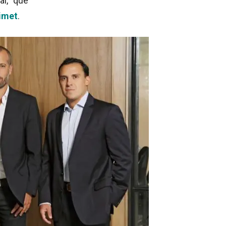
al, que
imet
.