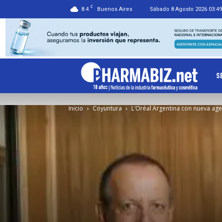
C
8.4
Buenos Aires
Sábado 8 Agosto 2026 03:49
Ph
S
Inicio
Coyuntura
L’Oréal Argentina con nueva age