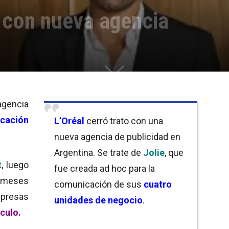
a con nueva agencia
agencia
cación
L’Oréal
cerró trato con una
nueva agencia de publicidad en
Argentina. Se trate de
Jolie
, que
t
, luego
fue creada ad hoc para la
s meses
comunicación de sus
cuatro
mpresas
unidades de negocio
.
ículo.