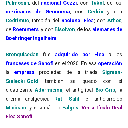
Pulmosan
, del
nacional Gezzi
; con
Tukol
, de los
mexicanos de Genomma
; con
Cedrix
y con
Cedrimuc
, también del
nacional Elea
; con
Athos
,
de
Roemmers
; y con
Bisolvon
, de los
alemanes de
Boehringer Ingelheim
.
Bronquisedan
fue
adquirido por Elea
a los
franceses de Sanofi
en el 2020. En esa
operación
la
empresa
propiedad de la tríada
Sigman-
Sielecki-Gold
también se quedó con el
cicatrizante
Adermicina
; el antigripal
Bio-Grip
; la
crema analgésica
Rati Salil
; el antidiarreico
Minicam
; y el antiácido
Falgos
.
Ver artículo Deal
Elea Sanofi.