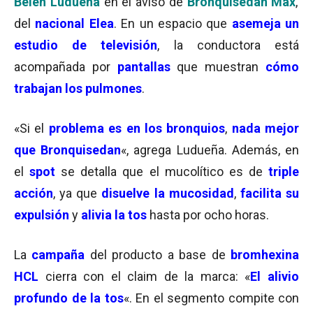
Belén Ludueña
en el aviso de
Bronquisedan Max
,
del
nacional Elea
. En un espacio que
asemeja un
estudio de televisión
, la conductora está
acompañada por
pantallas
que muestran
cómo
trabajan los pulmones
.
«Si el
problema es en los bronquios
,
nada mejor
que Bronquisedan
«, agrega Ludueña. Además, en
el
spot
se detalla que el mucolítico es de
triple
acción
, ya que
disuelve la mucosidad
,
facilita su
expulsión
y
alivia la tos
hasta por ocho horas.
La
campaña
del producto a base de
bromhexina
HCL
cierra con el claim de la marca: «
El alivio
profundo de la tos
«. En el segmento compite con