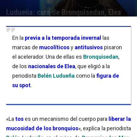
Ludueña: cara de Bronquisedan, Elea
Por
Florencia Lippo
-
17/05/2023 18:00
En la
previa a la temporada invernal
las
marcas de
mucolíticos
y
antitusivos
pisaron
el acelerador. Una de ellas es
Bronquisedan
,
de los
nacionales de Elea
, que eligió a la
periodista
Belén Ludueña
como la
figura de
su spot
.
«La
tos
es un mecanismo del cuerpo para
liberar la
mucosidad de los bronquios
«, explica la periodista