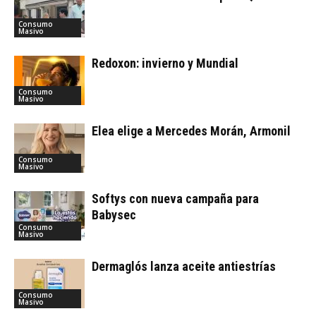
Consumo
Masivo
Redoxon: invierno y Mundial
Consumo
Masivo
Elea elige a Mercedes Morán, Armonil
Consumo
Masivo
Softys con nueva campaña para
Babysec
Consumo
Masivo
Dermaglós lanza aceite antiestrías
Consumo
Masivo