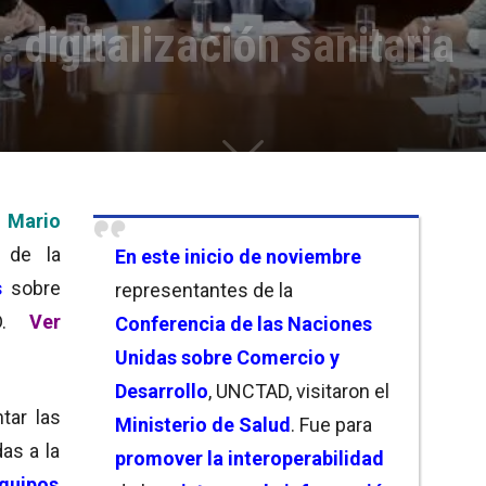
 digitalización sanitaria
Mario
de la
En este inicio de noviembre
as
sobre
representantes de la
AD.
Ver
Conferencia de las Naciones
Unidas sobre Comercio y
Desarrollo
, UNCTAD, visitaron el
tar las
Ministerio de Salud
. Fue para
as a la
promover la interoperabilidad
quipos