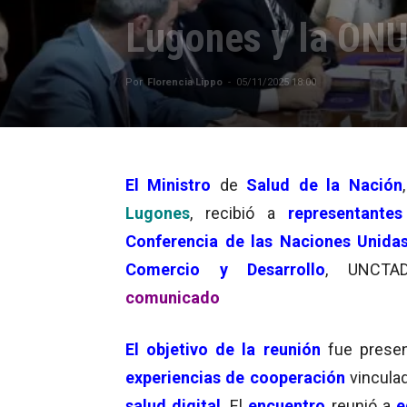
Lugones y la ONU:
Por
Florencia Lippo
-
05/11/2025 18:00
El Ministro
de
Salud de la Nación
,
Lugones
, recibió a
representantes
Conferencia de las Naciones Unid
Comercio y Desarrollo
, UNCT
comunicado
El
objetivo de la reunión
fue presen
experiencias de cooperación
vinculad
salud digital
. El
encuentro
reunió a
e