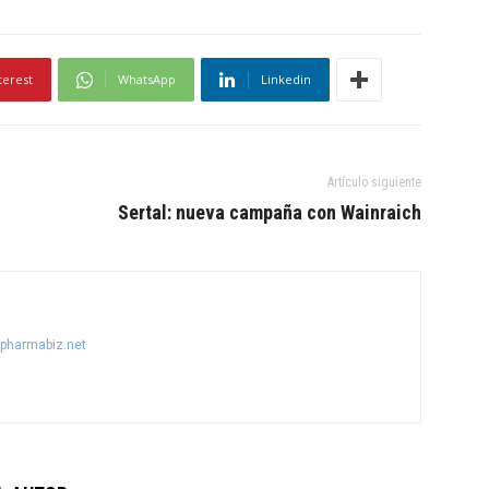
terest
WhatsApp
Linkedin
Artículo siguiente
Sertal: nueva campaña con Wainraich
@pharmabiz.net