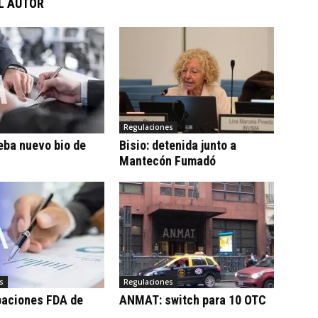
L AUTOR
Regulaciones
eba nuevo bio de
Bisio: detenida junto a
Mantecón Fumadó
s
Regulaciones
baciones FDA de
ANMAT: switch para 10 OTC