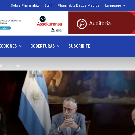
4
Sobre Pharmabiz
Staff
Pharmabiz En Los Medios
Language
armabiz.NET
ECCIONES
COBERTURAS
SUSCRIBITE
ión sanitaria