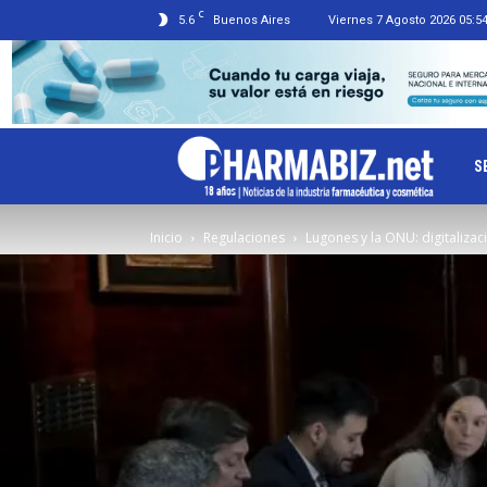
C
5.6
Buenos Aires
Viernes 7 Agosto 2026 05:5
Ph
S
Inicio
Regulaciones
Lugones y la ONU: digitalizac