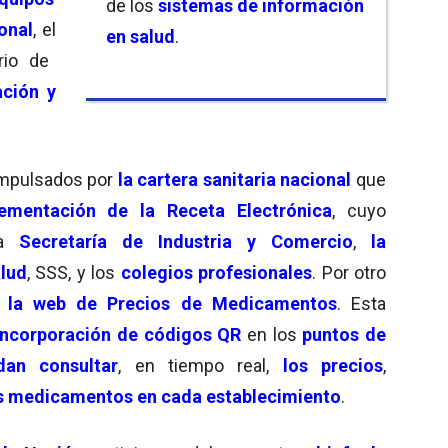
de los
sistemas de información
onal
, el
en salud
.
rio de
ación y
mpulsados por
la cartera sanitaria nacional
que
lementación de la Receta Electrónica
, cuyo
la
Secretaría de Industria y Comercio
,
la
alud
, SSS, y los
colegios profesionales
. Por otro
la web de Precios de Medicamentos
. Esta
ncorporación de códigos QR
en los
puntos de
dan consultar
, en tiempo real,
los precios
,
os medicamentos en cada establecimiento
.