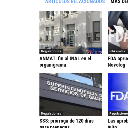
ARTÍCULOS RELACIONADOS
MÁS DE
Regulaciones
FDA avales
ANMAT: fin al INAL en el
FDA apru
organigrama
Novolog
Regulaciones
Regulacione
SSS: prórroga de 120 días
Las apro
para prepagas
julio