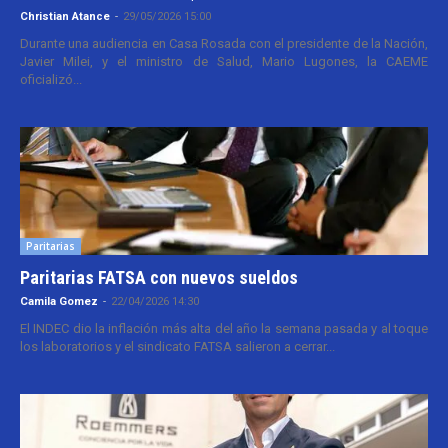
Christian Atance
-
29/05/2026 15:00
Durante una audiencia en Casa Rosada con el presidente de la Nación,
Javier Milei, y el ministro de Salud, Mario Lugones, la CAEME
oficializó...
Paritarias
Paritarias FATSA con nuevos sueldos
Camila Gomez
-
22/04/2026 14:30
El INDEC dio la inflación más alta del año la semana pasada y al toque
los laboratorios y el sindicato FATSA salieron a cerrar...