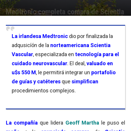
Medtronic completa compra de Scientia
Por
Christian Atance
-
12/06/2026 16:30
La irlandesa Medtronic
dio por finalizada la
adqusicíón de la
norteamericana Scientia
Vascular
, especializada en
tecnología para el
cuidado neurovascular
. El deal,
valuado en
u$s 550 M
, le permitirá integrar un
portafolio
de guías y catéteres
que
simplifican
procedimientos complejos.
La compañía
que lidera
Geoff Martha
le puso el