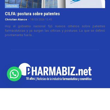
Informes
CILFA: postura sobre patentes
Christian Atance
-
18/03/2026 15:45
Hoy el gobierno nacional fijó nuevos criterios sobre patentes
farmacéuticas y ya surgen las críticas y posturas. La que se definió
prontamente fue la...
SOBRE NOSOTROS
Pharmabiz es un diario especializado en el quehacer