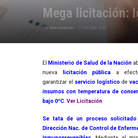
Mega licitación: 
Por
Mila Goldfeder
-
11/09/2024 15:45
El
Ministerio de Salud de la Nación
ab
nueva
licitación pública
a efect
garantizar el
servicio logístico
de
va
insumos con temperatura de conser
bajo
0ºC
.
Ver Licitación
Se tata de un proceso solicitado
Dirección Nac. de Control de Enfer
Inmunoprevenibles
. Mediante el mi