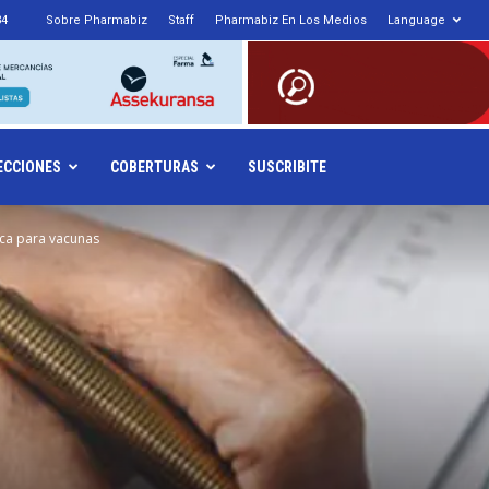
34
Sobre Pharmabiz
Staff
Pharmabiz En Los Medios
Language
armabiz.NET
ECCIONES
COBERTURAS
SUSCRIBITE
tica para vacunas