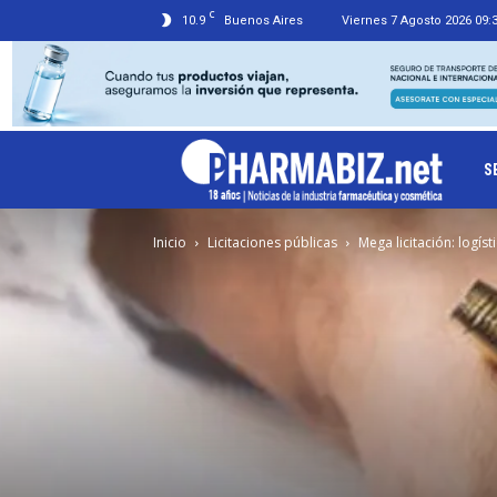
C
10.9
Buenos Aires
Viernes 7 Agosto 2026 09:
Ph
S
Inicio
Licitaciones públicas
Mega licitación: logís