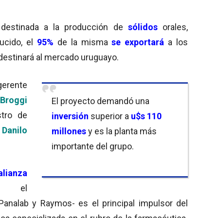
destinada a la producción de
sólidos
orales,
ducido, el
95%
de la misma
se
exportará
a los
destinará al mercado uruguayo.
gerente
 Broggi
El proyecto demandó una
stro de
inversión
superior a
u$s 110
,
Danilo
millones
y es la planta más
importante del grupo.
alianza
r el
analab y Raymos- es el principal impulsor del