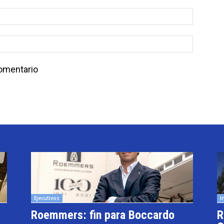
comentario
Ejecutivos
I
Roemmers: fin para Boccardo
R