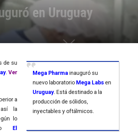
uguró en Uruguay
s de su
ay
.
Ver
Mega Pharma
inauguró su
nuevo laboratorio
Mega Labs
en
Uruguay
. Está destinado a la
erior a
producción de sólidos,
así la
inyectables y oftálmicos.
egún lo
uayo
El