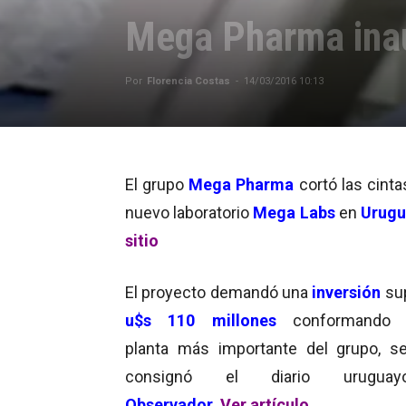
Mega Pharma ina
Por
Florencia Costas
-
14/03/2016 10:13
El grupo
Mega Pharma
cortó las cinta
nuevo laboratorio
Mega Labs
en
Urugu
sitio
El proyecto demandó una
inversión
sup
u
$s 110 millones
conformando 
planta más importante del grupo, s
consignó el diario urug
Observador
.
Ver artículo