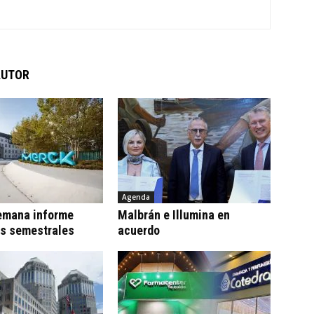
AUTOR
Agenda
emana informe
Malbrán e Illumina en
os semestrales
acuerdo