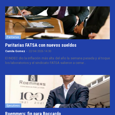
Paritarias
Paritarias FATSA con nuevos sueldos
Camila Gomez
-
22/04/2026 14:30
El INDEC dio la inflación más alta del año la semana pasada y al toque
los laboratorios y el sindicato FATSA salieron a cerrar...
Ejecutivos
Roemmers: fin para Boccardo