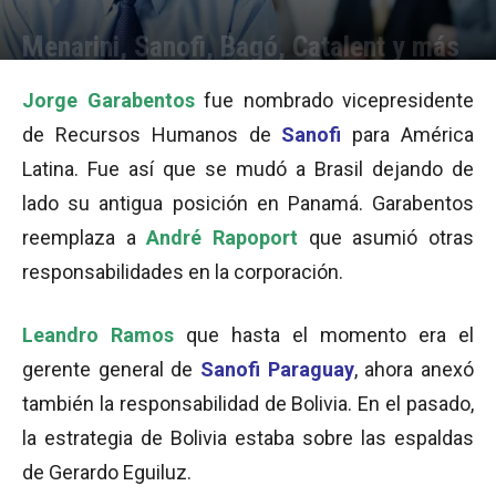
Menarini, Sanofi, Bagó, Catalent y más
Por
Equipo de Redacción
-
06/03/2014 13:16
Jorge Garabentos
fue nombrado vicepresidente
de Recursos Humanos de
Sanofi
para América
Latina. Fue así que se mudó a Brasil dejando de
lado su antigua posición en Panamá. Garabentos
reemplaza a
André Rapoport
que asumió otras
responsabilidades en la corporación.
Leandro Ramos
que hasta el momento era el
gerente general de
Sanofi Paraguay
, ahora anexó
también la responsabilidad de Bolivia. En el pasado,
la estrategia de Bolivia estaba sobre las espaldas
de Gerardo Eguiluz.