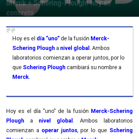
Merck + Schering-Plough: hoy se
concreta
Por
Julieta Martín
-
04/11/2009 16:18
Hoy es el
día “uno”
de la fusión
Merck-
Schering Plough
a
nivel global
. Ambos
laboratorios comienzan a operar juntos, por lo
que
Schering Plough
cambiará su nombre a
Merck
.
Hoy es el día “uno” de la fusión
Merck-Schering
Plough
a
nivel global
. Ambos laboratorios
comienzan a
operar juntos
, por lo que
Schering