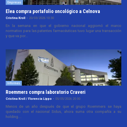
Empresas
Elea compra portafolio oncológico a Celnova
Cristina Kroll
-
20/03/2026 10:30
En la semana en que el gobierno nacional aggiornó el marco
normativo para las patentes farmacéuticas tuvo lugar una transacción
y que va por...
Informes
Roemmers compra laboratorio Craveri
Cristina Kroll / Florencia Lippo
-
05/05/2026 20:00
Menos de un año después de que el grupo Roemmers se haya
quedado con el nacional Sidus, ahora suma otra compañía a su
holding....