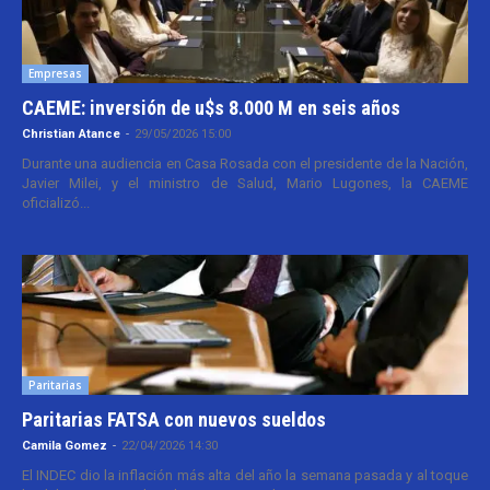
Empresas
CAEME: inversión de u$s 8.000 M en seis años
Christian Atance
-
29/05/2026 15:00
Durante una audiencia en Casa Rosada con el presidente de la Nación,
Javier Milei, y el ministro de Salud, Mario Lugones, la CAEME
oficializó...
Paritarias
Paritarias FATSA con nuevos sueldos
Camila Gomez
-
22/04/2026 14:30
El INDEC dio la inflación más alta del año la semana pasada y al toque