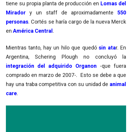
tiene su propia planta de producción en
Lomas del
Mirador
y un staff de aproximadamente
550
personas
. Cortés se haría cargo de la nueva Merck
en
América Central
.
Mientras tanto, hay un hilo que quedó
sin ata
r. En
Argentina, Schering Plough no concluyó la
integración del adquirido
Organon
-que fuera
comprado en marzo de 2007-. Esto se debe a que
hay una traba competitiva con su unidad de
animal
care
.