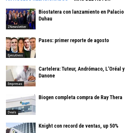
Biostatera con lanzamiento en Palacio
Duhau
ZNewsletter
Pases: primer reporte de agosto
Ejecutivos
Cartelera: Tuteur, Andrómaco, L’Oréal y
Danone
Empresas
Biogen completa compra de Ray Thera
Deals
Knight con record de ventas, up 50%