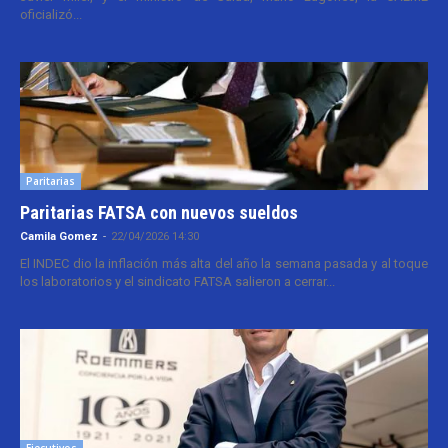
oficializó...
Paritarias
Paritarias FATSA con nuevos sueldos
Camila Gomez
-
22/04/2026 14:30
El INDEC dio la inflación más alta del año la semana pasada y al toque
los laboratorios y el sindicato FATSA salieron a cerrar...
Ejecutivos