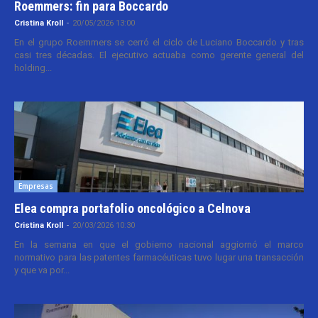
Roemmers: fin para Boccardo
Cristina Kroll
-
20/05/2026 13:00
En el grupo Roemmers se cerró el ciclo de Luciano Boccardo y tras
casi tres décadas. El ejecutivo actuaba como gerente general del
holding...
Empresas
Elea compra portafolio oncológico a Celnova
Cristina Kroll
-
20/03/2026 10:30
En la semana en que el gobierno nacional aggiornó el marco
normativo para las patentes farmacéuticas tuvo lugar una transacción
y que va por...