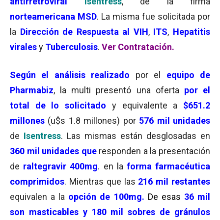
antirretroviral
Isentress
, de la firma
norteamericana MSD
. La misma fue solicitada por
la
Dirección de Respuesta al VIH
,
ITS
,
Hepatitis
virales
y
Tuberculosis
.
Ver Contratación.
Según el análisis realizado
por el
equipo de
Pharmabiz
, la multi presentó una oferta
por el
total de lo solicitado
y equivalente a
$651.2
millones
(u$s 1.8 millones) por
576 mil
unidades
de
Isentress
. Las mismas están desglosadas en
360 mil unidades que
responden a la presentación
de
raltegravir 400mg
. en la
forma farmacéutica
comprimidos
. Mientras que las
216 mil
restantes
equivalen a la
opción de 100mg.
De esas
36 mil
son masticables y 180 mil sobres de gránulos