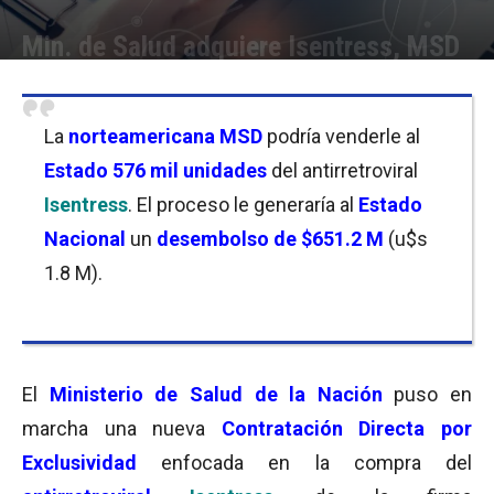
Min. de Salud adquiere Isentress, MSD
Por
Javier Bartolomeo
-
04/10/2023 11:45
La
norteamericana MSD
podría venderle al
Estado
576 mil unidades
del antirretroviral
Isentress
. El proceso le generaría al
Estado
Nacional
un
desembolso de $651.2 M
(u$s
1.8 M).
El
Ministerio de Salud de la Nación
puso en
marcha una nueva
Contratación Directa por
Exclusividad
enfocada en la compra del