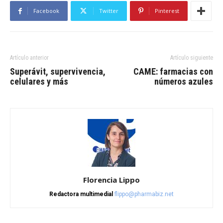
Facebook
Twitter
Pinterest
Artículo anterior
Artículo siguiente
Superávit, supervivencia,
CAME: farmacias con
celulares y más
números azules
Florencia Lippo
Redactora multimedial
flippo@pharmabiz.net