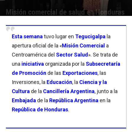
Misión comercial de salud en Honduras
Por
Florencia Lippo
-
06/06/2026 12:30
Esta semana
tuvo lugar en
Tegucigalpa
la
apertura oficial de la «
Misión Comercial
a
Centroamérica del
Sector Salud
». Se trata de
una
iniciativa
organizada por la
Subsecretaría
de Promoción
de las
Exportaciones
, las
Inversiones, la
Educación
, la
Ciencia y la
Cultura
de la
Cancillería Argentina
, junto a la
Embajada
de la
República Argentina
en la
República de Honduras
.