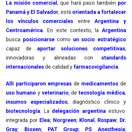
La misión comercial
, que hará paso también
por
Panamá y El Salvador
, está
orientada a fortalecer
los vínculos comerciales
entre
Argentina y
Centroamérica
. En este contexto, la
Argentina
busca
posicionarse
como
un socio estratégico
capaz de
aportar soluciones competitivas
,
innovadoras y alineadas con
standards
internacionales
de calidad y
farmacovigilancia
.
Allí participaron
empresas
de
medicamentos
de
uso humano
y
veterinario
, de
tecnología médica
,
insumos especializados
, diagnóstico clínico y
biotecnología
. La
delegación argentina
estuvo
integrada por
Elea
;
Norgreen
;
Klonal
,
Rospaw
;
Dr.
Gray
;
Bioxen
;
PAT Group
;
PS Anesthesia
;