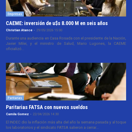
Empresas
CAEME: inversión de u$s 8.000 M en seis años
Christian Atance
-
29/05/2026 15:00
Durante una audiencia en Casa Rosada con el presidente de la Nación,
Javier Milei, y el ministro de Salud, Mario Lugones, la CAEME
oficializó...
Paritarias
Paritarias FATSA con nuevos sueldos
Camila Gomez
-
22/04/2026 14:30
El INDEC dio la inflación más alta del año la semana pasada y al toque
los laboratorios y el sindicato FATSA salieron a cerrar...