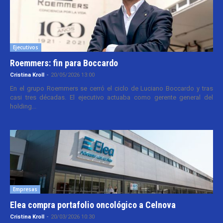
Ejecutivos
Roemmers: fin para Boccardo
Cristina Kroll
-
20/05/2026 13:00
En el grupo Roemmers se cerró el ciclo de Luciano Boccardo y tras
casi tres décadas. El ejecutivo actuaba como gerente general del
holding...
Empresas
Elea compra portafolio oncológico a Celnova
Cristina Kroll
-
20/03/2026 10:30