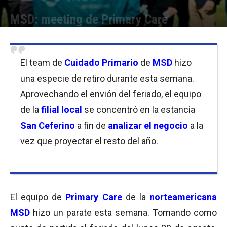
MSD: meeting de Primary Care
Por
Equipo de Redacción
-
24/08/2018 09:00
El team de
Cuidado Primario
de
MSD
hizo
una especie de retiro durante esta semana.
Aprovechando el envión del feriado, el equipo
de la
filial local
se concentró en la estancia
San Ceferino
a fin de
analizar el negocio
a la
vez que proyectar el resto del año.
El equipo de
Primary Care
de la
norteamericana
MSD
hizo un parate esta semana. Tomando como