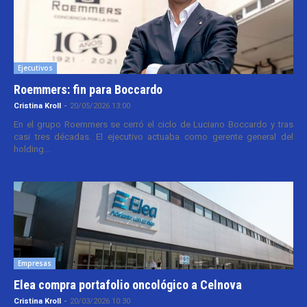
Ejecutivos
Roemmers: fin para Boccardo
Cristina Kroll
-
20/05/2026 13:00
En el grupo Roemmers se cerró el ciclo de Luciano Boccardo y tras
casi tres décadas. El ejecutivo actuaba como gerente general del
holding...
Empresas
Elea compra portafolio oncológico a Celnova
Cristina Kroll
-
20/03/2026 10:30