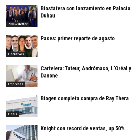
Biostatera con lanzamiento en Palacio
Duhau
ZNewsletter
Pases: primer reporte de agosto
Ejecutivos
Cartelera: Tuteur, Andrómaco, L’Oréal y
Danone
Empresas
Biogen completa compra de Ray Thera
Deals
Knight con record de ventas, up 50%