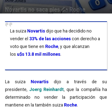
Novartis no saca pies de Roche
Por
Micaela Bitch
-
12/10/2017 11:00
La suiza
Novartis
dijo que ha decidido no
vender el
33% de las acciones
con derecho a
voto que tiene en
Roche
, y que alcanzan
los
u$s 13.8 mil millones
.
La suiza
Novartis
dijo a través de su
presidente,
Joerg Reinhardt
, que la compañía ha
determinado no vender la participación que
mantiene en la también suiza
Roche
.