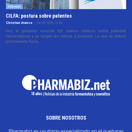
Informes
CILFA: postura sobre patentes
Christian Atance
-
18/03/2026 15:45
Hoy el gobierno nacional fijó nuevos criterios sobre patentes
farmacéuticas y ya surgen las críticas y posturas. La que se definió
prontamente fue la...
SOBRE NOSOTROS
Pharmabiz es un diario especializado en el quehacer