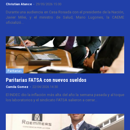
Christian Atance
-
29/05/2026 15:00
Durante una audiencia en Casa Rosada con el presidente de la Nación,
Javier Milei, y el ministro de Salud, Mario Lugones, la CAEME
oficializó...
Paritarias
Paritarias FATSA con nuevos sueldos
Camila Gomez
-
22/04/2026 14:30
El INDEC dio la inflación más alta del año la semana pasada y al toque
los laboratorios y el sindicato FATSA salieron a cerrar...