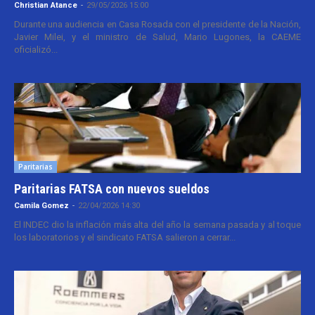
Christian Atance
-
29/05/2026 15:00
Durante una audiencia en Casa Rosada con el presidente de la Nación,
Javier Milei, y el ministro de Salud, Mario Lugones, la CAEME
oficializó...
Paritarias
Paritarias FATSA con nuevos sueldos
Camila Gomez
-
22/04/2026 14:30
El INDEC dio la inflación más alta del año la semana pasada y al toque
los laboratorios y el sindicato FATSA salieron a cerrar...