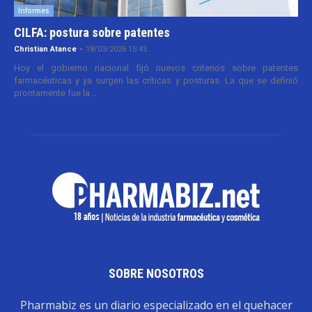
Informes
CILFA: postura sobre patentes
Christian Atance
-
18/03/2026 15:45
Hoy el gobierno nacional fijó nuevos criterios sobre patentes
farmacéuticas y ya surgen las críticas y posturas. La que se definió
prontamente fue la...
SOBRE NOSOTROS
Pharmabiz es un diario especializado en el quehacer