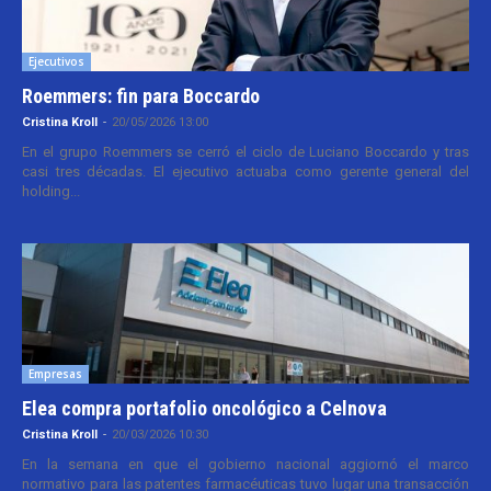
Ejecutivos
Roemmers: fin para Boccardo
Cristina Kroll
-
20/05/2026 13:00
En el grupo Roemmers se cerró el ciclo de Luciano Boccardo y tras
casi tres décadas. El ejecutivo actuaba como gerente general del
holding...
Empresas
Elea compra portafolio oncológico a Celnova
Cristina Kroll
-
20/03/2026 10:30
En la semana en que el gobierno nacional aggiornó el marco
normativo para las patentes farmacéuticas tuvo lugar una transacción