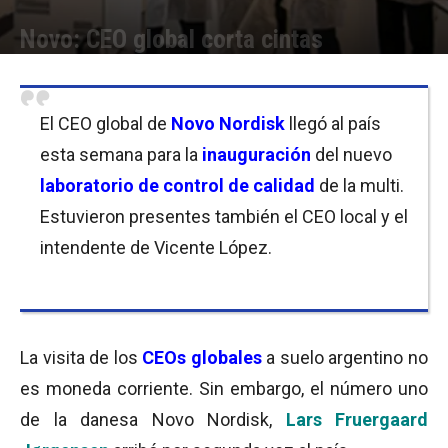
Novo: CEO global corta cintas
Por
Equipo de Redacción
-
16/11/2018 11:00
El CEO global de
Novo Nordisk
llegó al país
esta semana para la
inauguración
del nuevo
l
aboratorio de control de calidad
de la multi.
Estuvieron presentes también el CEO local y el
intendente de Vicente López.
La visita de los
CEOs globales
a suelo argentino no
es moneda corriente. Sin embargo, el número uno
de la danesa Novo Nordisk,
Lars Fruergaard