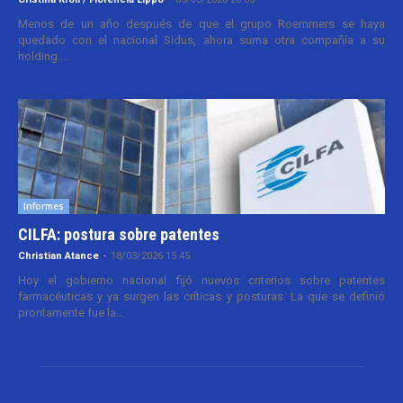
Menos de un año después de que el grupo Roemmers se haya
quedado con el nacional Sidus, ahora suma otra compañía a su
holding....
Informes
CILFA: postura sobre patentes
Christian Atance
-
18/03/2026 15:45
Hoy el gobierno nacional fijó nuevos criterios sobre patentes
farmacéuticas y ya surgen las críticas y posturas. La que se definió
prontamente fue la...