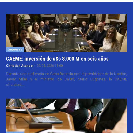
Empresas
CAEME: inversión de u$s 8.000 M en seis años
Christian Atance
-
29/05/2026 15:00
Durante una audiencia en Casa Rosada con el presidente de la Nación,
Javier Milei, y el ministro de Salud, Mario Lugones, la CAEME
oficializó...