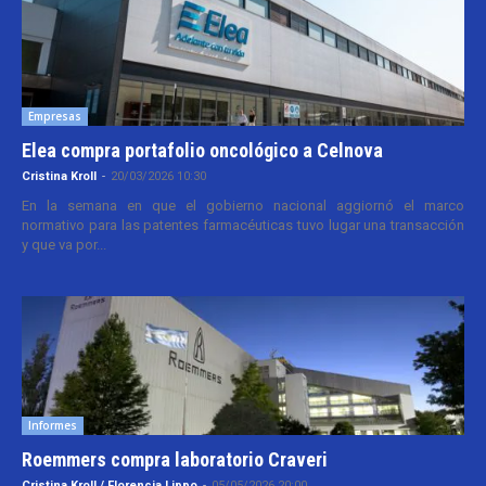
Empresas
Elea compra portafolio oncológico a Celnova
Cristina Kroll
-
20/03/2026 10:30
En la semana en que el gobierno nacional aggiornó el marco
normativo para las patentes farmacéuticas tuvo lugar una transacción
y que va por...
Informes
Roemmers compra laboratorio Craveri
Cristina Kroll / Florencia Lippo
-
05/05/2026 20:00