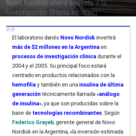
Novo Nordisk ahora apuesta a la
investigación (Diario Infobae)
Por
Equipo de Redacción
-
12/04/2004 14:08
El laboratorio danés
Novo Nordisk
invertirá
más de $2 millones en la Argentina
en
procesos de investigación clínica
durante el
2004 y el 2005. Su principal foco estará
centrado en productos relacionados con la
hemofilia
y también en una
insulina de última
generación
técnicamente llamada «
análogo
de insulina
«, ya que son producidas sobre la
base de
tecnologías recombinantes
. Según
Federico Grayeb
, gerente general de Novo
Nordisk en la Argentina, «la inversión estimada