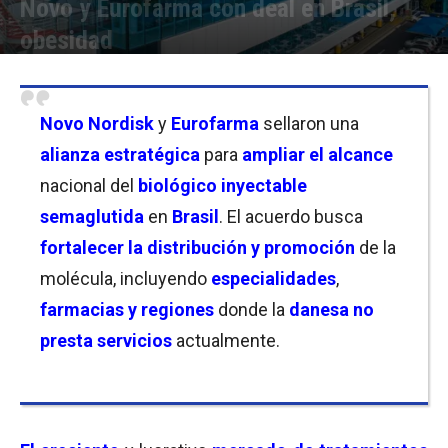
Novo y Eurofarma con deal en Brasil,
obesidad
Por
Christian Atance
-
01/10/2025 14:00
Novo Nordisk
y
Eurofarma
sellaron una
alianza estratégica
para
ampliar el alcance
nacional del
biológico inyectable
semaglutida
en
Brasil
. El acuerdo busca
fortalecer la distribución y promoción
de la
molécula, incluyendo
especialidades
,
farmacias y regiones
donde la
danesa no
presta servicios
actualmente.