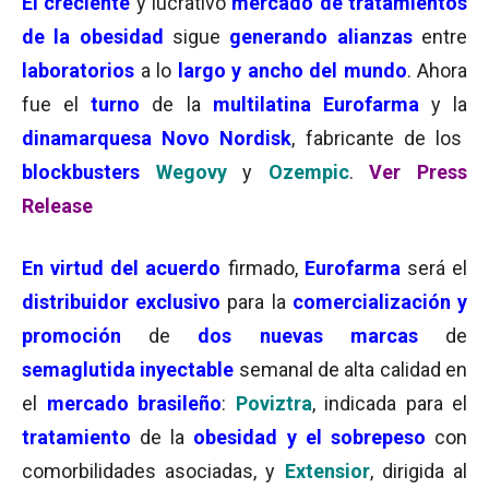
El creciente
y lucrativo
mercado de tratamientos
de la obesidad
sigue
generando alianzas
entre
laboratorios
a lo
largo y ancho del mundo
. Ahora
fue el
turno
de la
multilatina Eurofarma
y la
dinamarquesa Novo Nordisk
, fabricante de los
blockbusters
Wegovy
y
Ozempic
.
Ver Press
Release
En virtud del acuerdo
firmado,
Eurofarma
será el
distribuidor exclusivo
para la
comercialización y
promoción
de
dos nuevas marcas
de
semaglutida inyectable
semanal de alta calidad en
el
mercado brasileño
:
Poviztra
, indicada para el
tratamiento
de la
obesidad y el sobrepeso
con
comorbilidades asociadas, y
Extensior
, dirigida al