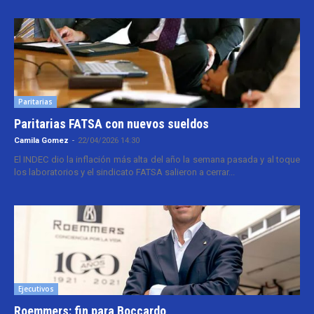
Paritarias
Paritarias FATSA con nuevos sueldos
Camila Gomez
-
22/04/2026 14:30
El INDEC dio la inflación más alta del año la semana pasada y al toque
los laboratorios y el sindicato FATSA salieron a cerrar...
Ejecutivos
Roemmers: fin para Boccardo