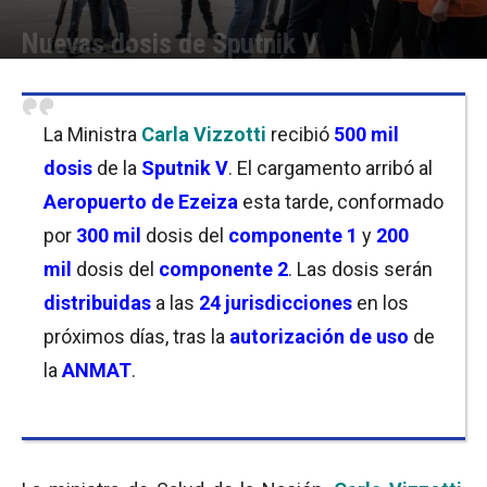
Nuevas dosis de Sputnik V
Por
Belén Ainchil
-
22/03/2021 21:00
La Ministra
Carla Vizzotti
recibió
500 mil
dosis
de la
Sputnik V
. El cargamento arribó al
Aeropuerto de Ezeiza
esta tarde, conformado
por
300 mil
dosis del
componente 1
y
200
mil
dosis del
componente 2
. Las dosis serán
distribuidas
a las
24 jurisdicciones
en los
próximos días, tras la
autorización de uso
de
la
ANMAT
.