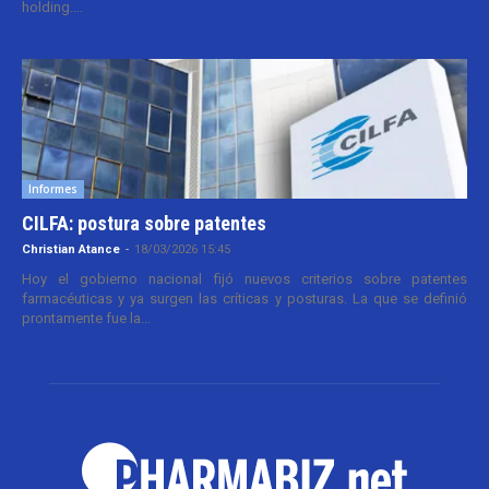
holding....
Informes
CILFA: postura sobre patentes
Christian Atance
-
18/03/2026 15:45
Hoy el gobierno nacional fijó nuevos criterios sobre patentes
farmacéuticas y ya surgen las críticas y posturas. La que se definió
prontamente fue la...