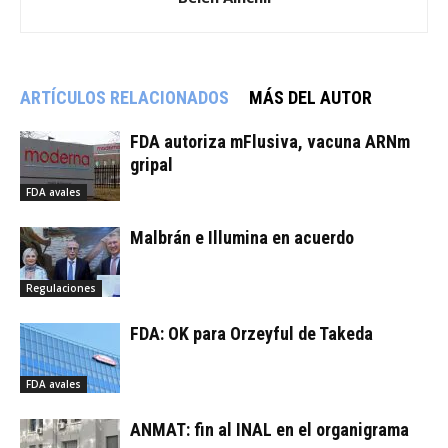
ARTÍCULOS RELACIONADOS
MÁS DEL AUTOR
FDA autoriza mFlusiva, vacuna ARNm
gripal
FDA avales
Malbrán e Illumina en acuerdo
Regulaciones
FDA: OK para Orzeyful de Takeda
FDA avales
ANMAT: fin al INAL en el organigrama