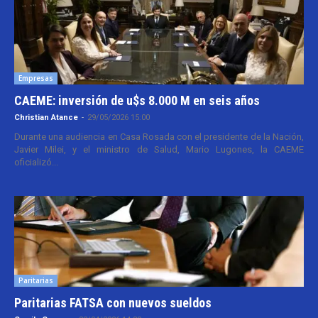
Empresas
CAEME: inversión de u$s 8.000 M en seis años
Christian Atance
-
29/05/2026 15:00
Durante una audiencia en Casa Rosada con el presidente de la Nación,
Javier Milei, y el ministro de Salud, Mario Lugones, la CAEME
oficializó...
Paritarias
Paritarias FATSA con nuevos sueldos