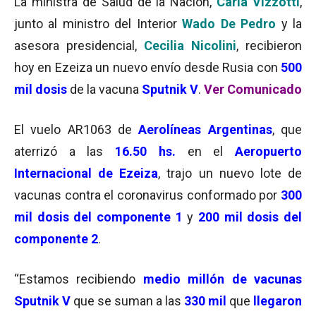
La ministra de Salud de la Nación,
Carla Vizzotti
,
junto al ministro del Interior
Wado De Pedro
y la
asesora presidencial,
Cecilia Nicolini
, recibieron
hoy en Ezeiza un nuevo envío desde Rusia con
500
mil dosis
de la vacuna
Sputnik V
.
Ver Comunicado
El vuelo AR1063 de
Aerolíneas Argentinas
, que
aterrizó a las
16.50 hs.
en el
Aeropuerto
Internacional de Ezeiza
, trajo un nuevo lote de
vacunas contra el coronavirus conformado por
300
mil dosis del componente 1
y
200 mil dosis del
componente 2
.
“Estamos recibiendo
medio millón de vacunas
Sputnik V
que se suman a las
330 mil
que
llegaron