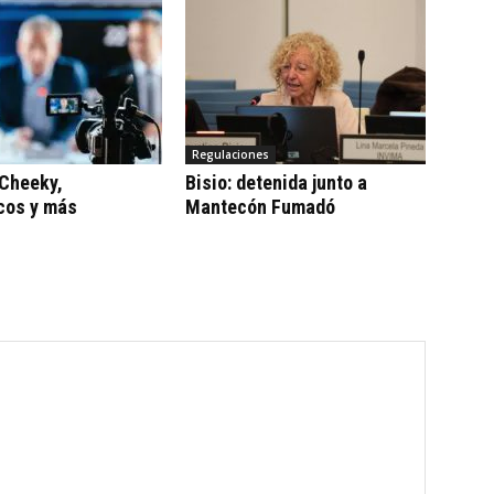
Regulaciones
 Cheeky,
Bisio: detenida junto a
cos y más
Mantecón Fumadó