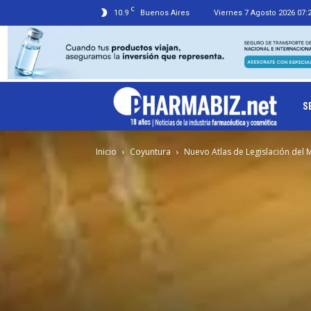
C
10.9
Buenos Aires
Viernes 7 Agosto 2026 07:
Ph
S
Inicio
Coyuntura
Nuevo Atlas de Legislación del M