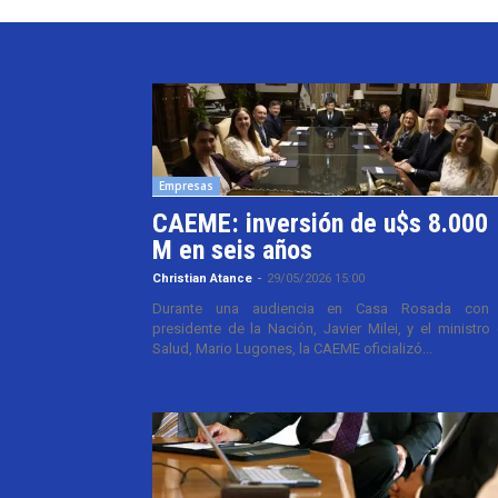
Empresas
CAEME: inversión de u$s 8.000
M en seis años
Christian Atance
-
29/05/2026 15:00
Durante una audiencia en Casa Rosada con 
presidente de la Nación, Javier Milei, y el ministro
Salud, Mario Lugones, la CAEME oficializó...