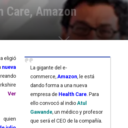
h Care, Amazon
ya eligió
a
nueva
La gigante del e-
reando
commerce,
Amazon
, le está
kshire
dando forma a una nueva
Ver
empresa de
Health Care
. Para
ello convocó al indio
Atul
Gawande
, un médico y profesor
, quien
que será el CEO de la compañía.
de julio