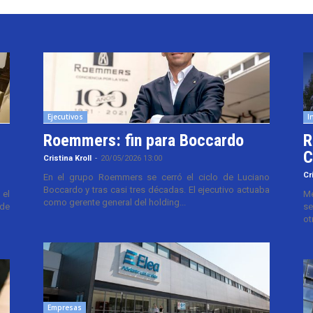
Ejecutivos
I
Roemmers: fin para Boccardo
R
C
Cristina Kroll
-
20/05/2026 13:00
Cr
En el grupo Roemmers se cerró el ciclo de Luciano
Boccardo y tras casi tres décadas. El ejecutivo actuaba
el
Me
como gerente general del holding...
 de
se
ot
Empresas