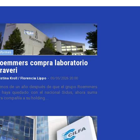
nformes
oemmers compra laboratorio
raveri
istina Kroll / Florencia Lippo
-
05/05/2026 20:00
nos de un año después de que el grupo Roemmers
 haya quedado con el nacional Sidus, ahora suma
ra compañía a su holding....