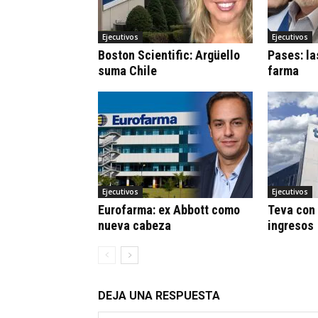
Ejecutivos
Ejecutivos
Boston Scientific: Argüello
Pases: la
suma Chile
farma
Ejecutivos
Ejecutivos
Eurofarma: ex Abbott como
Teva con 
nueva cabeza
ingresos
DEJA UNA RESPUESTA