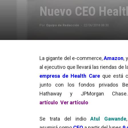
Nuevo CEO Healt
Por
Equipo de Redacción
-
22/06/2018 08:30
La gigante del e-commerce,
Amazon
, 
al ejecutivo que llevará las riendas de l
empresa de Health Care
que está c
junto con los fondos privados Ber
Hathaway y JPMorgan Chase.
artículo
Ver artículo
Se trata del indio
Atul Gawande
asumirá como
CEO
a partir del lunes
9 