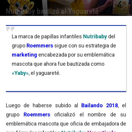
Nutribaby bautizó al Yaguareté
Por
Equipo de Redacción
-
12/10/2018 09:45
La marca de papillas infantiles
Nutribaby
del
grupo
Roemmers
sigue con su estrategia de
marketing
encabezada por su emblemática
mascota que ahora fue bautizada como
«Yaby»
, el yaguareté.
Luego de haberse subido al
Bailando 2018
, el
grupo
Roemmers
oficializó el nombre de su
emblemática mascota que oficia de embajadora de