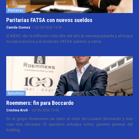
Paritarias
Paritarias FATSA con nuevos sueldos
Camila Gomez
-
22/04/2026 14:30
El INDEC dio la inflación más alta del año la semana pasada y al toque
los laboratorios y el sindicato FATSA salieron a cerrar...
Ejecutivos
Roemmers: fin para Boccardo
Cristina Kroll
-
20/05/2026 13:00
En el grupo Roemmers se cerró el ciclo de Luciano Boccardo y tras
casi tres décadas. El ejecutivo actuaba como gerente general del
holding...