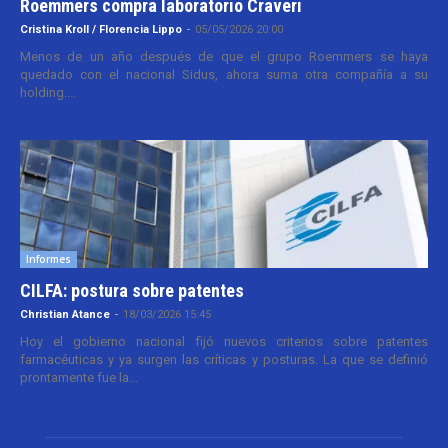
Roemmers compra laboratorio Craveri
Cristina Kroll / Florencia Lippo
-
05/05/2026 20:00
Menos de un año después de que el grupo Roemmers se haya
quedado con el nacional Sidus, ahora suma otra compañía a su
holding....
Informes
CILFA: postura sobre patentes
Christian Atance
-
18/03/2026 15:45
Hoy el gobierno nacional fijó nuevos criterios sobre patentes
farmacéuticas y ya surgen las críticas y posturas. La que se definió
prontamente fue la...