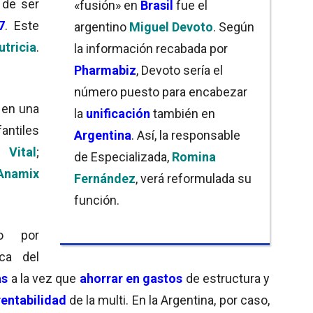
 de ser
«fusión» en
Brasil
fue el
7
. Este
argentino
Miguel Devoto
. Según
utricia
.
la información recabada por
Pharmabiz
, Devoto sería el
número puesto para encabezar
 en una
la
unificación
también en
ntiles
Argentina
. Así, la responsable
 Vital
;
de Especializada,
Romina
Anamix
Fernández
, verá reformulada su
función.
do por
ica del
as
a la vez que
ahorrar en gastos
de estructura y
rentabilidad
de la multi. En la Argentina, por caso,