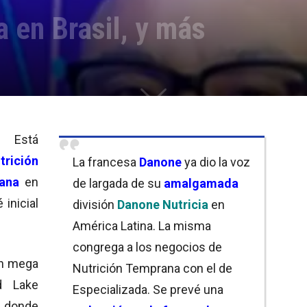
a en Brasil, y más
. Está
trición
La francesa
Danone
ya dio la voz
ana
en
de largada de su
amalgamada
 inicial
división
Danone Nutricia
en
América Latina. La misma
congrega a los negocios de
un mega
Nutrición Temprana con el de
d Lake
Especializada. Se prevé una
a donde