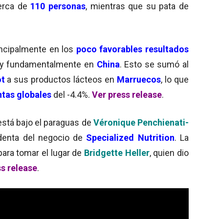
cerca de
110 personas
, mientras que su pata de
rincipalmente en los
poco favorables resultados
o y fundamentalmente en
China
. Esto se sumó al
ot
a sus productos lácteos en
Marruecos
, lo que
ntas globales
del -4.4%.
Ver press release
.
 está bajo el paraguas de
Véronique Penchienati-
identa del negocio de
Specialized Nutrition
. La
ara tomar el lugar de
Bridgette Heller
, quien dio
ss release
.