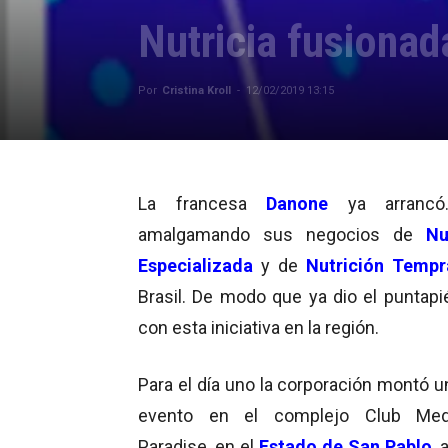
Nutricia fusionad
Por
Cristina Kroll
-
12/02/2019 13:15
La francesa
Danone
ya arrancó
amalgamando sus negocios de
Nu
Especializada
y de
Nutrición Tempr
Brasil. De modo que ya dio el puntapié
con esta iniciativa en la región.
Para el día uno la corporación montó 
evento en
el complejo Club Me
Paradise,
en el
Estado de San Pablo
, 