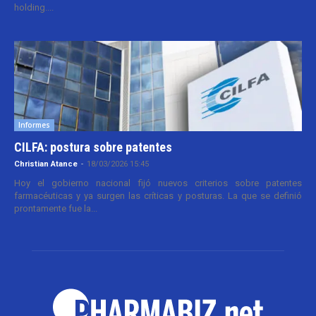
holding....
Informes
CILFA: postura sobre patentes
Christian Atance
-
18/03/2026 15:45
Hoy el gobierno nacional fijó nuevos criterios sobre patentes
farmacéuticas y ya surgen las críticas y posturas. La que se definió
prontamente fue la...