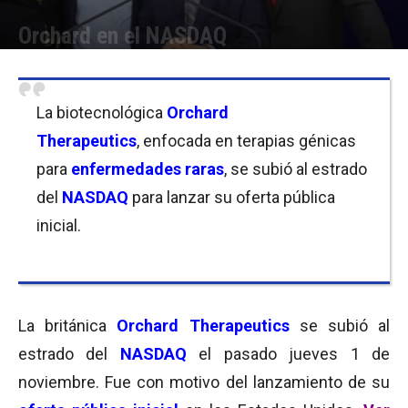
Orchard en el NASDAQ
Por
Equipo de Redacción
-
05/11/2018 08:30
La biotecnológica
Orchard
Therapeutics
, enfocada en terapias génicas
para
enfermedades raras
, se subió al estrado
del
NASDAQ
para lanzar su oferta pública
inicial.
La británica
Orchard Therapeutics
se subió al
estrado del
NASDAQ
el pasado jueves 1 de
noviembre. Fue con motivo del lanzamiento de su