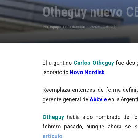
Otheguy nuevo C
Por
Equipo de Redacción
-
26/05/2015 10:21
El argentino
Carlos Otheguy
fue desig
laboratorio
Novo Nordisk
.
Reemplaza entonces de forma defini
gerente general de
Abbvie
en la Argent
Otheguy
había sido nombrado de for
febrero pasado, aunque ahora se 
artículo
.