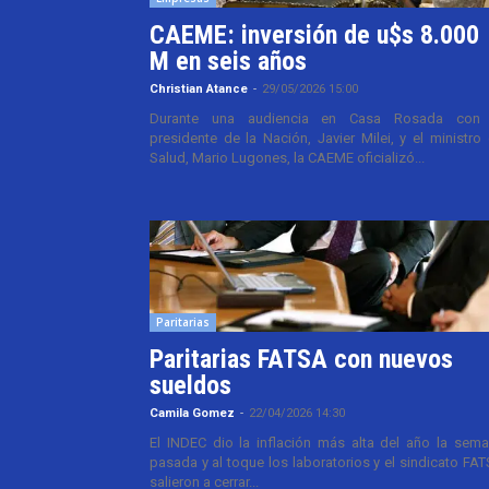
CAEME: inversión de u$s 8.000
M en seis años
Christian Atance
-
29/05/2026 15:00
Durante una audiencia en Casa Rosada con 
presidente de la Nación, Javier Milei, y el ministro
Salud, Mario Lugones, la CAEME oficializó...
Paritarias
Paritarias FATSA con nuevos
sueldos
Camila Gomez
-
22/04/2026 14:30
El INDEC dio la inflación más alta del año la sem
pasada y al toque los laboratorios y el sindicato FA
salieron a cerrar...