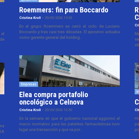
Roemmers: fin para Boccardo
R
C
Cristina Kroll
-
20/05/2026 13:00
Cr
En el grupo Roemmers se cerró el ciclo de Luciano
Boccardo y tras casi tres décadas. El ejecutivo actuaba
el
Me
como gerente general del holding...
 de
se
ot
Empresas
I
Elea compra portafolio
oncológico a Celnova
C
Cristina Kroll
-
20/03/2026 10:30
Ch
En la semana en que el gobierno nacional aggiornó el
Ho
marco normativo para las patentes farmacéuticas tuvo
pa
ana
lugar una transacción y que va por...
po
TSA