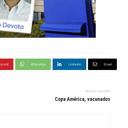
terest
WhatsApp
Linkedin
Email
Artículo siguiente
Copa América, vacunados