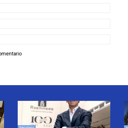
comentario
Ejecutivos
I