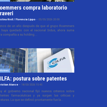
oemmers compra laboratorio
raveri
istina Kroll / Florencia Lippo
-
05/05/2026 20:00
nos de un año después de que el grupo Roemmers
 haya quedado con el nacional Sidus, ahora suma
ra compañía a su holding....
nformes
ILFA: postura sobre patentes
ristian Atance
-
18/03/2026 15:45
y el gobierno nacional fijó nuevos criterios sobre
tentes farmacéuticas y ya surgen las críticas y
sturas. La que se definió prontamente fue la...