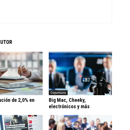
AUTOR
Coyuntura
ación de 2,0% en
Big Mac, Cheeky,
electrónicos y más