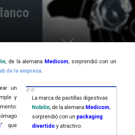
blanco
lin
, de la alemana
Medicom
, sorprendió con un
eb de la empresa
.
ear un
mple y
La marca de pastillas digestivas
amento:
Nobilin
, de la alemana
Medicom
,
stómago
sorprendió con un
packaging
a
” que
divertido
y atractivo.