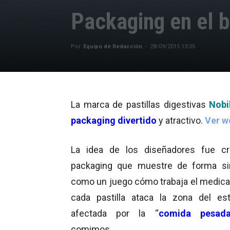
Packaging en el 
Por
Equipo de Redacción
-
28/09/2015 13:05
La marca de pastillas digestivas
Nobi
packaging divertido
y atractivo.
Ver w
La idea de los diseñadores fue cr
packaging que muestre de forma si
como un juego cómo trabaja el medic
cada pastilla ataca la zona del e
afectada por la “
comida pesad
comimos.