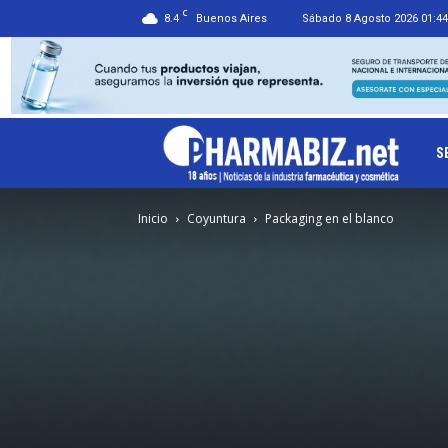
C
8.4
Buenos Aires
Sábado 8 Agosto 2026 01:44
Ph
S
Inicio
Coyuntura
Packaging en el blanco