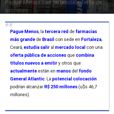
Pague Menos con potencial oferta de
acciones
Por
Christian Atance
-
15/09/2025 11:30
Pague Menos
, la
tercera red
de
farmacias
más grande
de
Brasil
con sede en
Fortaleza
,
Ceará,
estudia salir
al
mercado local
con una
oferta pública de acciones
que
combina
títulos nuevos a emitir
y otros que
actualmente
están en
manos
del
fondo
General Atlantic
. La
potencial colocación
podrían alcanzar
R$ 250 millones
(u$s 46,7
millones).