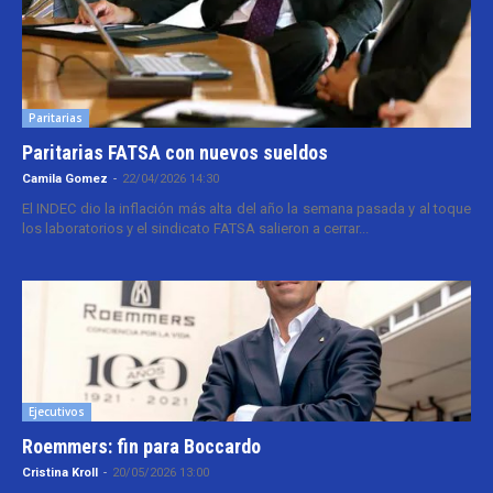
Paritarias
Paritarias FATSA con nuevos sueldos
Camila Gomez
-
22/04/2026 14:30
El INDEC dio la inflación más alta del año la semana pasada y al toque
los laboratorios y el sindicato FATSA salieron a cerrar...
Ejecutivos
Roemmers: fin para Boccardo
Cristina Kroll
-
20/05/2026 13:00