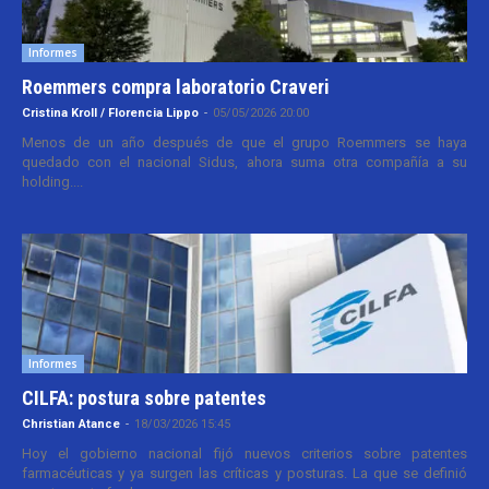
Informes
Roemmers compra laboratorio Craveri
Cristina Kroll / Florencia Lippo
-
05/05/2026 20:00
Menos de un año después de que el grupo Roemmers se haya
quedado con el nacional Sidus, ahora suma otra compañía a su
holding....
Informes
CILFA: postura sobre patentes
Christian Atance
-
18/03/2026 15:45
Hoy el gobierno nacional fijó nuevos criterios sobre patentes
farmacéuticas y ya surgen las críticas y posturas. La que se definió