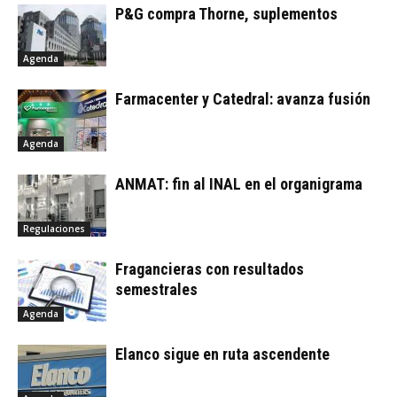
P&G compra Thorne, suplementos
Agenda
Farmacenter y Catedral: avanza fusión
Agenda
ANMAT: fin al INAL en el organigrama
Regulaciones
Fragancieras con resultados
semestrales
Agenda
Elanco sigue en ruta ascendente