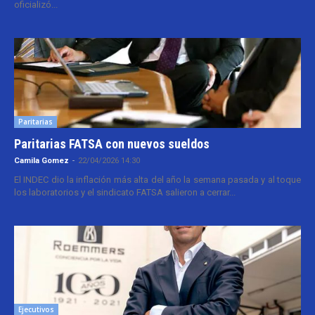
oficializó...
Paritarias
Paritarias FATSA con nuevos sueldos
Camila Gomez
-
22/04/2026 14:30
El INDEC dio la inflación más alta del año la semana pasada y al toque
los laboratorios y el sindicato FATSA salieron a cerrar...
Ejecutivos