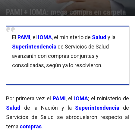
PAMI + IOMA: mega compra en carpeta
Por
Cristina Kroll
-
29/11/2017 12:15
El
PAMI
, el
IOMA
, el ministerio de
Salud
y la
Superintendencia
de Servicios de Salud
avanzarán con compras conjuntas y
consolidadas, según ya lo resolvieron.
Por primera vez el
PAMI
, el
IOMA
; el ministerio de
Salud
de la Nación y la
Superintendencia
de
Servicios de Salud se abroquelaron respecto al
tema
compras
.