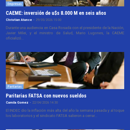
Empresas
CAEME: inversión de u$s 8.000 M en seis años
Christian Atance
-
29/05/2026 15:00
Durante una audiencia en Casa Rosada con el presidente de la Nación,
Javier Milei, y el ministro de Salud, Mario Lugones, la CAEME
oficializó...
Paritarias
Paritarias FATSA con nuevos sueldos
Camila Gomez
-
22/04/2026 14:30
El INDEC dio la inflación más alta del año la semana pasada y al toque
los laboratorios y el sindicato FATSA salieron a cerrar...