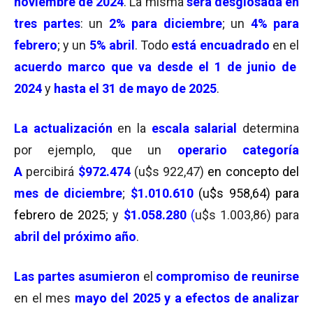
noviembre de 2024
. La misma
será desglosada en
tres partes
: un
2% para diciembre
; un
4
%
para
febrero
; y un
5% abril
. Todo
está encuadrado
en el
acuerdo marco que va desde el 1 de junio de
2024
y
hasta el 31 de
mayo de 2025
.
La
actualización
en la
escala salarial
determina
por ejemplo, que un
operario
categoría
A
percibirá
$972.474
(u$s 922,47)
en concepto del
mes de diciembre
;
$1.010.610
(u$s 958,64) para
febrero de 2025
; y
$1.058.280
(
u$s 1.003,86) para
abril
del próximo año
.
Las partes a
s
umieron
el
c
ompromiso de reunirse
en el mes
mayo del 2025 y a efectos de analizar