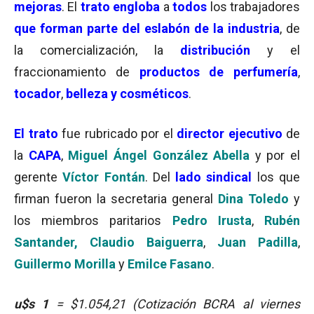
mejoras
. El
trato engloba
a
todos
los trabajadores
que forman parte
del eslabón de la industria
, de
la comercialización, la
distribución
y el
fraccionamiento de
productos de perfumería
,
tocador
,
belleza y cosméticos
.
El
trato
fue rubricado por el
director ejecutivo
de
la
CAPA
,
Miguel Ángel González
Abella
y por el
gerente
Víctor Fontán
. Del
lado sindical
los que
firman fueron la secretaria general
Dina Toledo
y
los miembros paritarios
Pedro Irusta
,
Rubén
Santander,
Claudio Baiguerra
,
Juan Padilla
,
Guillermo Morilla
y
Emilce Fasano
.
u$s 1
= $1.054,21 (Cotización BCRA al viernes