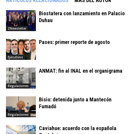
ARTÍCULOS RELACIONADOS
MÁS DEL AUTOR
Biostatera con lanzamiento en Palacio
Duhau
ZNewsletter
Pases: primer reporte de agosto
Ejecutivos
ANMAT: fin al INAL en el organigrama
Regulaciones
Bisio: detenida junto a Mantecón
Fumadó
Regulaciones
Caviahue: acuerdo con la española