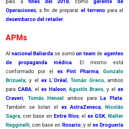
país a
fines del 2018
, como
gerente de
Operaciones
, a fin de preparar
el terreno
para el
desembarco del retailer
.
APMs
Al
nacional
Baliarda
se sumó
un team
de
agentes
de propaganda médica
. El mismo está
conformado por el
ex Pint Pharma
,
Gonzalo
Brizuela
; y el
ex L´Oréal
,
Tomás Greco
, ambos
para
CABA
; el
ex Haleon
,
Agustín Bravo
, y el
ex
Craveri
,
Tomás Hensel
ambos para
La Plata
.
También se listan el
ex AstraZeneca
,
Nicolás
Sagra
, con base en
Entre Ríos
; el
ex GSK
,
Walter
Regginelli
, con base en
Rosario
; y el
ex
Droguería