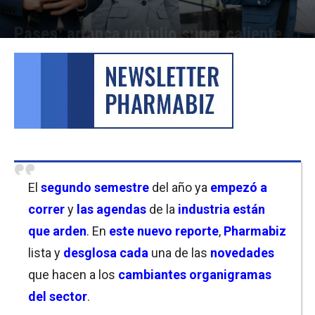
Pases: arranca un julio super caliente
Por
Laura Ponasso
-
07/07/2023 13:15
El
segundo semestre
del año ya
empezó a
correr
y
las agendas
de la
industria están
que arden
. En
este nuevo reporte
,
Pharmabiz
lista y
desglosa cada
una de las
novedades
que hacen a los
cambiantes
organigramas
del sector
.