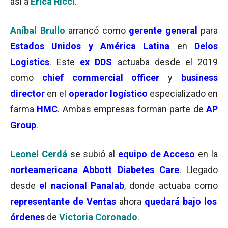
así a
Erica Ricci
.
Aníbal Brullo
arrancó como
gerente general
para
Estados Unidos y América Latina
en
Delos
Logistics
. Este
ex DDS
actuaba desde el 2019
como
chief commercial officer
y
business
director
en el
operador logístico
especializado en
farma
HMC
. Ambas empresas forman parte de
AP
Group
.
Leonel Cerdá
se subió al
equipo de Acceso
en la
norteamericana Abbott Diabetes Care
. Llegado
desde
el nacional Panalab
, donde actuaba como
representante de Ventas
ahora
q
uedará bajo los
órdenes
de
Victoria Coronado
.