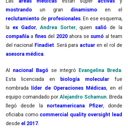
Las
áreas médicas
están súper
activas
y
mostrando
un gran
dinamismo
en el
reclutamiento
de
profesionales
. En ese esquema,
la
ex Gador
,
Andrea Sorter
, quien
salió
de la
compañía
a
fines
del
2020
ahora se
sumó
al team
del nacional
Finadiet
. Será para
actuar
en el rol de
asesora médica
.
Al
nacional Bagó
se integró
Evangelina Breda
.
Esta licenciada en
biología molecular
fue
nombrada
líder de Operaciones Médicas
, en el
equipo comandado por
Alejandro Schamun
. Breda
llegó desde la
norteamericana Pfizer
, donde
oficiaba como
commercial quality oversight lead
desde
el 2017
.