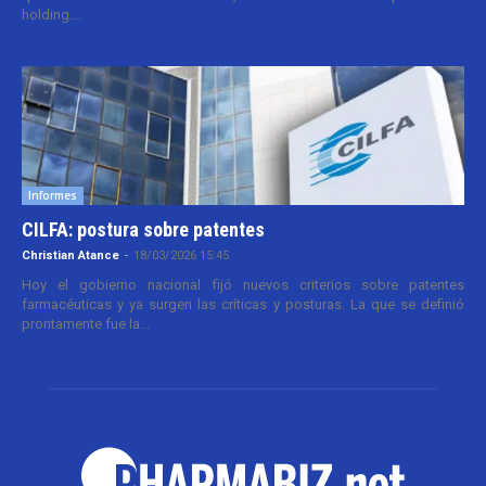
holding....
Informes
CILFA: postura sobre patentes
Christian Atance
-
18/03/2026 15:45
Hoy el gobierno nacional fijó nuevos criterios sobre patentes
farmacéuticas y ya surgen las críticas y posturas. La que se definió
prontamente fue la...