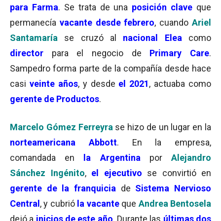
para Farma
. Se trata de una
posición clave
que
permanecía
vacante desde febrero
, cuando
Ariel
Santamaría
se cruzó al
nacional Elea
como
director
para el negocio de
Primary Care
.
Sampedro forma parte de la compañía desde hace
casi
veinte años
, y desde
el 2021
, actuaba como
gerente de Productos
.
Marcelo Gómez Ferreyra
se hizo de un lugar en la
norteamericana Abbott
. En la empresa,
comandada en
la Argentina
por
Alejandro
Sánchez Ingénito
,
el ejecutivo
se convirtió en
gerente de la franquicia
de
Sistema Nervioso
Central
, y cubrió
la vacante
que
Andrea Bentosela
dejó a
inicios de este año
. Durante las
últimas dos