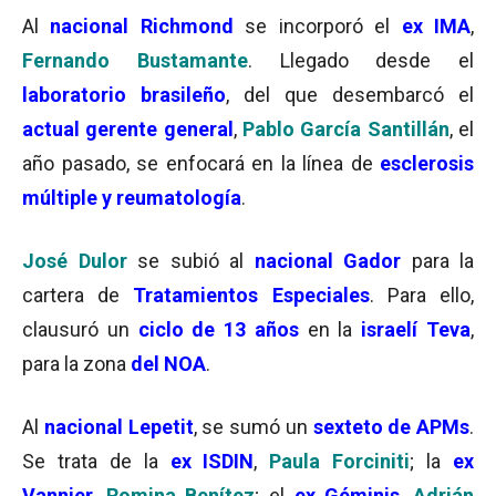
Al
nacional
Richmond
se incorporó el
ex IMA
,
Fernando Bustamante
. Llegado desde el
laboratorio brasileño
, del que desembarcó el
actual gerente general
,
Pablo García Santillán
, el
año pasado, se enfocará en la línea de
esclerosis
múltiple y reumatología
.
José Dulor
se subió al
nacional Gador
para la
cartera de
Tratamientos Especiales
. Para ello,
clausuró un
ciclo de 13 años
en la
israelí Teva
,
para la zona
del NOA
.
Al
nacional Lepetit
, se sumó un
sexteto de APMs
.
Se trata de la
ex ISDIN
,
Paula Forciniti
; la
ex
Vannier
,
Romina Benítez
; el
ex Géminis
,
Adrián