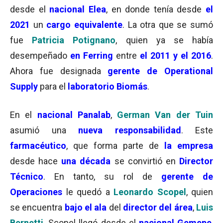
desde el
nacional Elea
, en donde tenía desde
el
2021
un
cargo equivalente
. La otra que se sumó
fue
Patricia Potignano
, quien ya se había
desempeñado
en Ferring
entre
el 2011 y el 2016
.
Ahora fue designada
gerente de Operational
Supply
para el
laboratorio Biomás
.
En el
nacional Panalab
,
German Van der Tuin
asumió una
nueva responsabilidad
. Este
farmacéutico
, que forma parte de
la empresa
desde hace
una década
se convirtió en
Director
Técnico
. En tanto, su rol de
gerente de
Operaciones
le quedó a
Leonardo Scopel
, quien
se encuentra
bajo el ala
del
director del área
,
Luis
Bernetti
. Scopel llegó desde el
nacional Gemepe
,