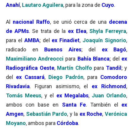
Anahí
,
Lautaro Aguilera
, para la zona de
Cuyo
.
Al
nacional Raffo
, se unió cerca de una
decena
de
APMs
. Se trata de la
ex Elea
,
Shyla Ferreyra
,
para el
AMBA
; del
ex Finadiet
,
Joaquín Signorio
,
radicado en
Buenos Aires
; del
ex Bagó
,
Maximiliano Andreocci
para
Bahía Blanca
; del
ex
Radiográfica Oeste
,
Martín Cholfo
para
Tandil
; y
del
ex Cassará
,
Diego Padrón
, para
Comodoro
Rivadavia
. Figuran asimismo, el
ex Richmond
,
Tomás Meeus
, y el
ex Megalabs
,
Juan Orlando
,
ambos con base en
Santa Fe
. También el
ex
Amgen
,
Sebastián Pardo
, y la
ex Roche
,
Verónica
Moyano
, ambos para
Córdoba
.