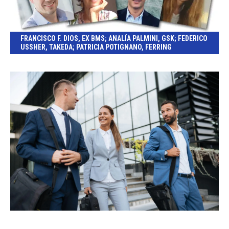
FRANCISCO F. DIOS, EX BMS; ANALÍA PALMINI, GSK; FEDERICO
USSHER, TAKEDA; PATRICIA POTIGNANO, FERRING