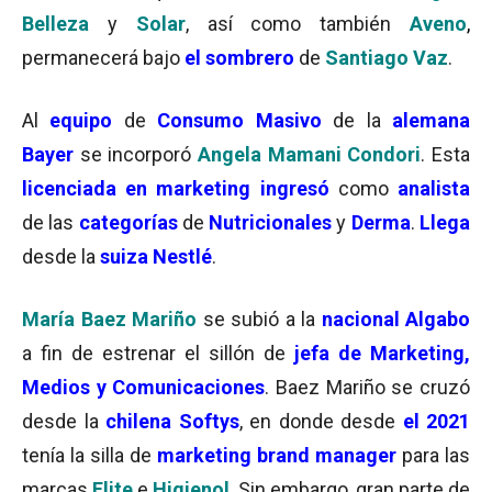
Belleza
y
Solar
, así como también
Aveno
,
permanecerá bajo
el sombrero
de
Santiago Vaz
.
Al
equipo
de
Consumo Masivo
de la
alemana
Bayer
se incorporó
Angela Mamani Condori
. Esta
licenciada en marketing
ingresó
como
analista
de las
categorías
de
Nutricionales
y
Derma
.
Llega
desde la
suiza Nestlé
.
María Baez Mariño
se subió a la
nacional Algabo
a fin de estrenar el sillón de
jefa de Marketing,
Medios y Comunicaciones
. Baez Mariño se cruzó
desde la
chilena Softys
, en donde desde
el 2021
tenía la silla de
marketing brand manager
para las
marcas
Elite
e
Higienol
. Sin embargo, gran parte de