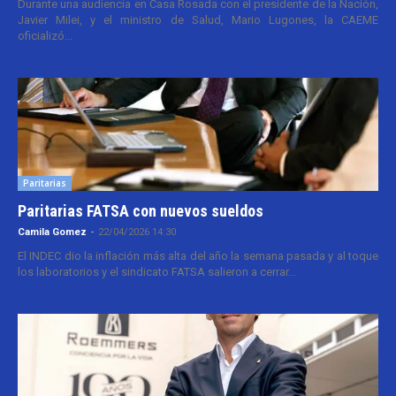
Durante una audiencia en Casa Rosada con el presidente de la Nación,
Javier Milei, y el ministro de Salud, Mario Lugones, la CAEME
oficializó...
Paritarias
Paritarias FATSA con nuevos sueldos
Camila Gomez
-
22/04/2026 14:30
El INDEC dio la inflación más alta del año la semana pasada y al toque
los laboratorios y el sindicato FATSA salieron a cerrar...