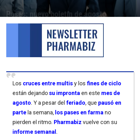
Pases: nuevo boletín de agosto
Por
Equipo de Redacción
-
19/08/2022 12:30
Los
c
ruces entre multis
y los
fines de ciclo
están dejando
su impronta
en este
mes de
agosto
. Y a pesar del
feriado
, que
pausó en
parte
la semana,
los pases en farma
no
pierden el ritmo.
Pharmabiz
vuelve con su
informe semanal
.