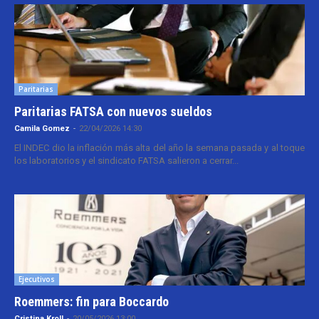
Paritarias
Paritarias FATSA con nuevos sueldos
Camila Gomez
-
22/04/2026 14:30
El INDEC dio la inflación más alta del año la semana pasada y al toque
los laboratorios y el sindicato FATSA salieron a cerrar...
Ejecutivos
Roemmers: fin para Boccardo
Cristina Kroll
-
20/05/2026 13:00