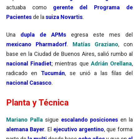
actuaba como
gerente del Programa de
Pacientes
de la
suiza Novartis
.
Una
dupla de APMs
egresa este mes del
mexicano Pharmadorf
.
Matías Graziano
, con
base en la Ciudad de Buenos Aires, salió rumbo al
nacional
Finadiet
; mientras que
Adrián Orellana
,
radicado en
Tucumán
, se unió a las filas del
nacional Casasco
.
Planta y Técnica
Mariano Palla
sigue
escalando posiciones
en la
alemana Bayer
. El
ejecutivo argentino
, que forma
parte de
la multi
desde hace
ocho años
y que en
el