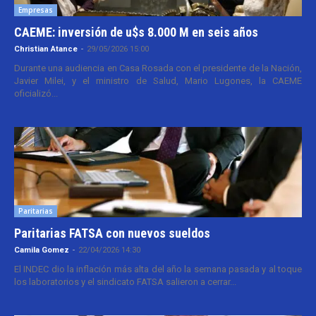
Empresas
CAEME: inversión de u$s 8.000 M en seis años
Christian Atance
-
29/05/2026 15:00
Durante una audiencia en Casa Rosada con el presidente de la Nación,
Javier Milei, y el ministro de Salud, Mario Lugones, la CAEME
oficializó...
Paritarias
Paritarias FATSA con nuevos sueldos
Camila Gomez
-
22/04/2026 14:30
El INDEC dio la inflación más alta del año la semana pasada y al toque
los laboratorios y el sindicato FATSA salieron a cerrar...