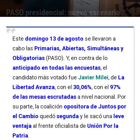
PASO presidencial: nuevo escenario
Por
Equipo de Redacción
-
14/08/2023 10:45
Este
domingo 13 de agosto
se llevaron a
cabo las
Primarias, Abiertas, Simultáneas y
Obligatorias
(PASO). Y, en contra de lo
anticipado en todas las encuestas
, el
candidato más votado fue
Javier Milei
, de
La
Libertad Avanza
, con el
30,06%
, con el
97%
de las mesas escrutadas
a nivel nacional. Por
su parte, la coalición
opositora de Juntos por
el Cambio
quedó
segunda
y le sacó una
leve
ventaja
al frente oficialista de
Unión Por la
Patria
.