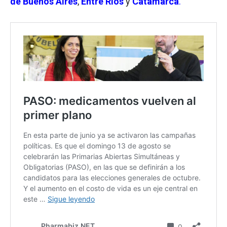
de Buenos Aires
,
Entre Ríos
y
Catamarca
.