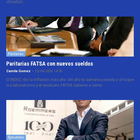
oficializó...
Paritarias
Paritarias FATSA con nuevos sueldos
Camila Gomez
-
22/04/2026 14:30
El INDEC dio la inflación más alta del año la semana pasada y al toque
los laboratorios y el sindicato FATSA salieron a cerrar...
Ejecutivos