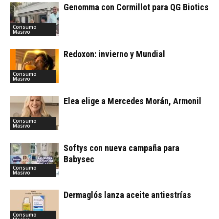
Genomma con Cormillot para QG Biotics
Consumo
Masivo
Redoxon: invierno y Mundial
Consumo
Masivo
Elea elige a Mercedes Morán, Armonil
Consumo
Masivo
Softys con nueva campaña para
Babysec
Consumo
Masivo
Dermaglós lanza aceite antiestrías
Consumo