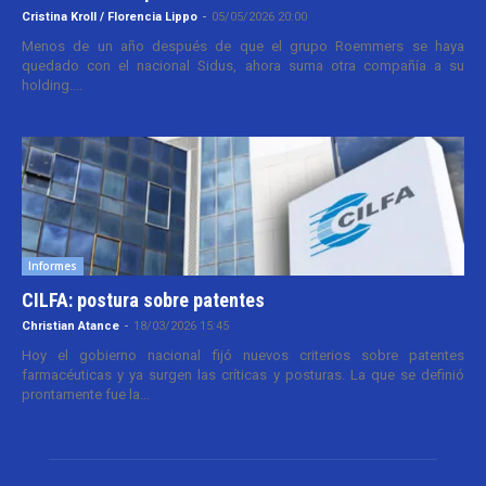
Cristina Kroll / Florencia Lippo
-
05/05/2026 20:00
Menos de un año después de que el grupo Roemmers se haya
quedado con el nacional Sidus, ahora suma otra compañía a su
holding....
Informes
CILFA: postura sobre patentes
Christian Atance
-
18/03/2026 15:45
Hoy el gobierno nacional fijó nuevos criterios sobre patentes
farmacéuticas y ya surgen las críticas y posturas. La que se definió
prontamente fue la...