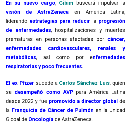
En su nuevo cargo
,
Gibim
buscará impulsar la
visión de AstraZeneca
en América Latina,
liderando
estrategias para reducir
la
progresión
de enfermedades
, hospitalizaciones y muertes
prematuras en personas afectadas por
cáncer,
enfermedades cardiovasculares, renales y
metabólicas
, así como por e
nfermedades
respiratorias y poco frecuentes
.
El
ex-Pfizer
sucede a
Carlos Sánchez-Luis
, quien
se
desempeñó como AVP
para América Latina
desde 2022 y fue
p
r
omovido a director global
de
la
Franquicia de Cáncer de Pulmón
en la Unidad
Global de
Oncología
de AstraZeneca.