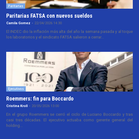
Paritarias
Paritarias FATSA con nuevos sueldos
Camila Gomez
-
22/04/2026 14:30
El INDEC dio la inflación más alta del año la semana pasada y al toque
los laboratorios y el sindicato FATSA salieron a cerrar...
Ejecutivos
Roemmers: fin para Boccardo
Cristina Kroll
-
20/05/2026 13:00
En el grupo Roemmers se cerró el ciclo de Luciano Boccardo y tras
casi tres décadas. El ejecutivo actuaba como gerente general del
holding...