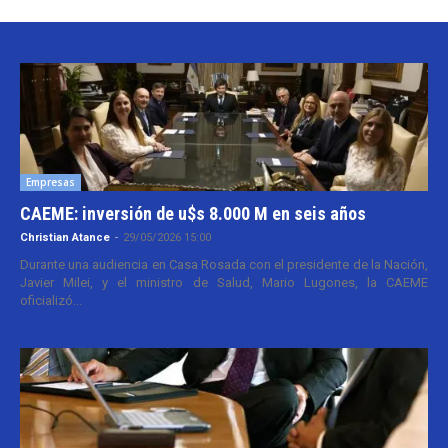
Empresas
CAEME: inversión de u$s 8.000 M en seis años
Christian Atance
-
29/05/2026 15:00
Durante una audiencia en Casa Rosada con el presidente de la Nación,
Javier Milei, y el ministro de Salud, Mario Lugones, la CAEME
oficializó...