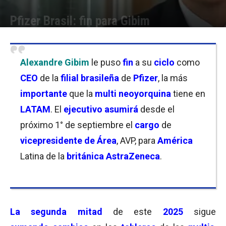
Pfizer Brasil: fin para Gibim
Por
Christian Atance
-
28/08/2025 12:30
Alexandre Gibim
le puso
fin
a su
ciclo
como
CEO
de la
filial brasileña
de
Pfizer
, la más
importante
que la
multi neoyorquina
tiene en
LATAM
. El
ejecutivo
asumirá
desde el
próximo 1° de septiembre el
cargo
de
vicepresidente de Área
, AVP, para
América
Latina de la
británica AstraZeneca
.
La segunda mitad
de este
2025
sigue