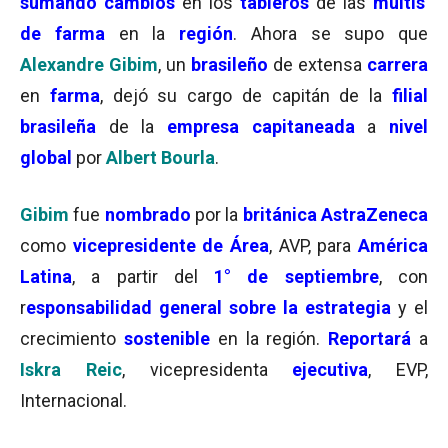
sumando
cambios
en los
tableros
de las
multis
de farma
en la
región
. Ahora se supo que
Alexandre Gibim
, un
brasileño
de extensa
carrera
en
farma
, dejó su cargo de capitán de la
filial
brasileña
de la
empresa
capitaneada
a
nivel
global
por
Albert Bourla
.
Gibim
fue
nombrado
por la
británica AstraZeneca
como
vicepresidente de Área
, AVP, para
América
Latina
, a partir del
1° de septiembre
, con
r
esponsabilidad general sobre la estrategia
y el
crecimiento
sostenible
en la región.
Reportará
a
Iskra Reic
, vicepresidenta
ejecutiva
, EVP,
Internacional.