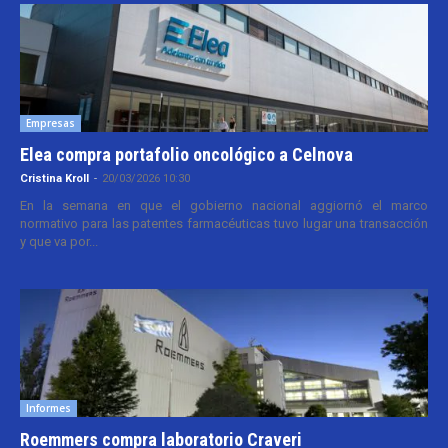
Empresas
Elea compra portafolio oncológico a Celnova
Cristina Kroll
-
20/03/2026 10:30
En la semana en que el gobierno nacional aggiornó el marco
normativo para las patentes farmacéuticas tuvo lugar una transacción
y que va por...
Informes
Roemmers compra laboratorio Craveri