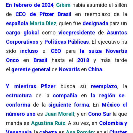
En febrero de 2024
,
Gibim
había asumido el sillón
de
CEO de Pfizer
Brasil
en reemplazo de la
española
Marta Diez
, quien fue
designada
para un
cargo global
como
vicepresidente
de
Asuntos
Corporativos
y
Políticas Públicas
. El ejecutivo ha
sido
incluso
el
CEO
para
la suiza
Novartis
Onco
en
Brasil
hasta el
2018
y más tarde
el
gerente general
de
Novartis
en
China
.
Y mientras Pfizer
busca su
reemplazo
, la
estructura
de la
compañía
en
la región se
conforma
de la
siguiente forma
. En
México el
número uno
es
Juan Morell
; y en
Cono Sur
la que
manda es
Agustina Ruiz
. A su vez, en
Colombia y
Venezuela
, la
cabeza
es
Ana Román
; en el
Cluster