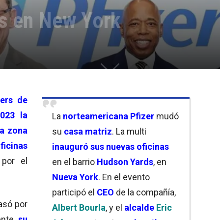
as en New York
ers de
023 la
La
norteamericana Pfizer
mudó
a zona
su
casa matriz
. La multi
ficinas
inauguró sus nuevas oficinas
 por el
en el barrio
Hudson Yards
, en
Nueva York
. En el evento
participó el
CEO
de la compañía,
asó por
Albert Bourla
, y el
alcalde
Eric
mente
su