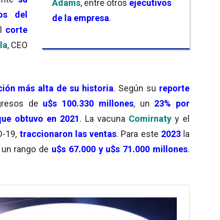
Adams
, entre otros
ejecutivos
os del
de la empresa
.
l
corte
la
, CEO
ión más alta de su historia
. Según su
reporte
gresos de
u$s 100.330 millones
, un
23% por
que obtuvo en 2021
. La vacuna
Comirnaty
y el
D-19,
traccionaron las ventas
. Para este
2023
la
 un rango de
u$s 67.000 y u$s 71.000 millones
.
.