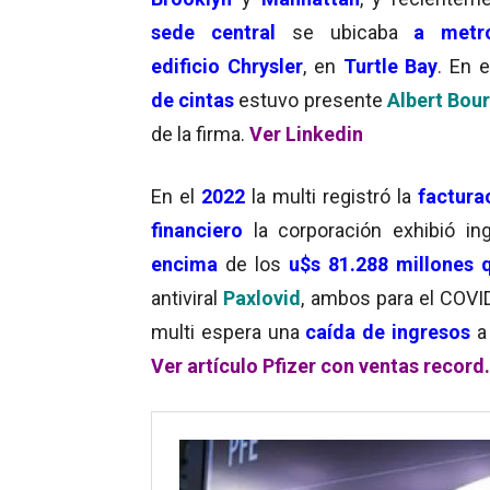
sede central
se ubicaba
a metr
edificio Chrysler
, en
Turtle Bay
. En e
de cintas
estuvo presente
Albert Bour
de la firma.
Ver Linkedin
En el
2022
la multi registró la
facturac
financiero
la corporación exhibió in
encima
de los
u$s 81.288 millones 
antiviral
Paxlovid
, ambos para el COVI
multi espera una
caída de ingresos
a
Ver artículo Pfizer con ventas record