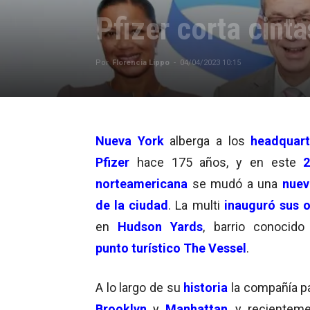
Pfizer corta cint
Por
Florencia Lippo
-
04/04/2023 10:15
Nueva York
alberga a los
headquart
Pfizer
hace 175 años, y en este
2
norteamericana
se mudó a una
nuev
de la ciudad
. La multi
inauguró sus o
en
Hudson Yards
, barrio conocido
punto turístico The Vessel
.
A lo largo de su
historia
la compañía p
Brooklyn
y
Manhattan
, y reciente