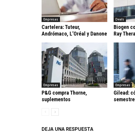
Empresas
Deals
Cartelera: Tuteur,
Biogen c
Andrómaco, L’Oréal y Danone
Ray Ther
Empresas
Empresas
P&G compra Thorne,
Gilead: c
suplementos
semestre
DEJA UNA RESPUESTA