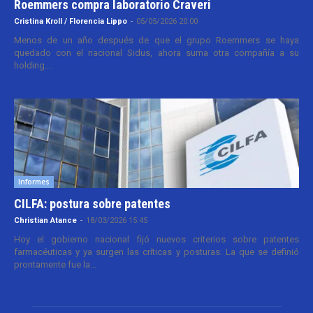
Roemmers compra laboratorio Craveri
Cristina Kroll / Florencia Lippo
-
05/05/2026 20:00
Menos de un año después de que el grupo Roemmers se haya
quedado con el nacional Sidus, ahora suma otra compañía a su
holding....
Informes
CILFA: postura sobre patentes
Christian Atance
-
18/03/2026 15:45
Hoy el gobierno nacional fijó nuevos criterios sobre patentes
farmacéuticas y ya surgen las críticas y posturas. La que se definió
prontamente fue la...