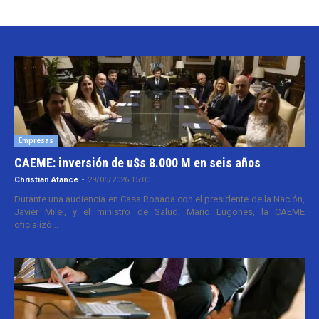
Empresas
CAEME: inversión de u$s 8.000 M en seis años
Christian Atance
-
29/05/2026 15:00
Durante una audiencia en Casa Rosada con el presidente de la Nación,
Javier Milei, y el ministro de Salud, Mario Lugones, la CAEME
oficializó...