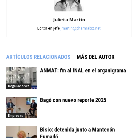
Julieta Martín
Editor en jefe
jmartin@pharmabiz.net
ARTÍCULOS RELACIONADOS
MÁS DEL AUTOR
ANMAT: fin al INAL en el organigrama
Regulaciones
Bagó con nuevo reporte 2025
Empresas
Bisio: detenida junto a Mantecón
Fumadó