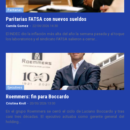
Paritarias
Paritarias FATSA con nuevos sueldos
Camila Gomez
-
22/04/2026 14:30
El INDEC dio la inflación más alta del año la semana pasada y al toque
los laboratorios y el sindicato FATSA salieron a cerrar...
Ejecutivos
Roemmers: fin para Boccardo
Cristina Kroll
-
20/05/2026 13:00
En el grupo Roemmers se cerró el ciclo de Luciano Boccardo y tras
casi tres décadas. El ejecutivo actuaba como gerente general del
holding...