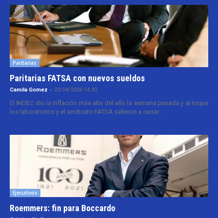
Paritarias
Paritarias FATSA con nuevos sueldos
Camila Gomez
-
22/04/2026 14:30
El INDEC dio la inflación más alta del año la semana pasada y al toque
los laboratorios y el sindicato FATSA salieron a cerrar...
Ejecutivos
Roemmers: fin para Boccardo