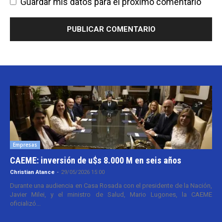
Guardar mis datos para el próximo comentario
Empresas
CAEME: inversión de u$s 8.000 M en seis años
Christian Atance
-
29/05/2026 15:00
Durante una audiencia en Casa Rosada con el presidente de la Nación,
Javier Milei, y el ministro de Salud, Mario Lugones, la CAEME
oficializó...