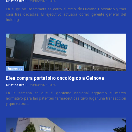
Cristina Kroll
-
20/05/2026 13:00
En el grupo Roemmers se cerró el ciclo de Luciano Boccardo y tras
casi tres décadas. El ejecutivo actuaba como gerente general del
holding...
Empresas
Elea compra portafolio oncológico a Celnova
Cristina Kroll
-
20/03/2026 10:30
En la semana en que el gobierno nacional aggiornó el marco
normativo para las patentes farmacéuticas tuvo lugar una transacción
y que va por...