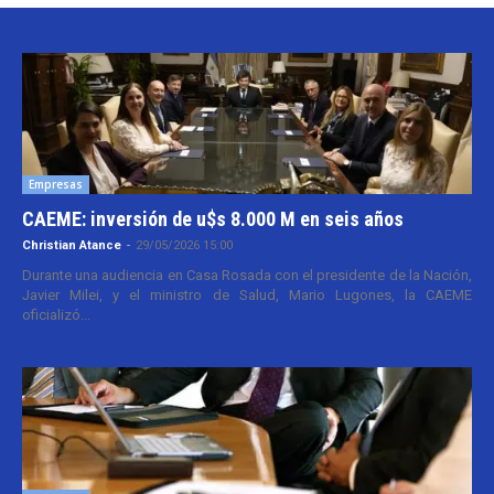
Empresas
CAEME: inversión de u$s 8.000 M en seis años
Christian Atance
-
29/05/2026 15:00
Durante una audiencia en Casa Rosada con el presidente de la Nación,
Javier Milei, y el ministro de Salud, Mario Lugones, la CAEME
oficializó...