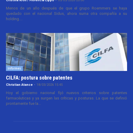
Cristina Kroll / Florencia Lippo
-
05/05/2026 20:00
Menos de un año después de que el grupo Roemmers se haya
quedado con el nacional Sidus, ahora suma otra compañía a su
holding....
Informes
CILFA: postura sobre patentes
Christian Atance
-
18/03/2026 15:45
Hoy el gobierno nacional fijó nuevos criterios sobre patentes
farmacéuticas y ya surgen las críticas y posturas. La que se definió
prontamente fue la...