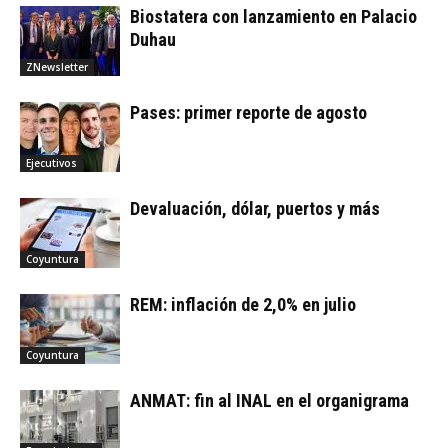
Biostatera con lanzamiento en Palacio
Duhau
ZNewsletter
Pases: primer reporte de agosto
Ejecutivos
Devaluación, dólar, puertos y más
Coyuntura
REM: inflación de 2,0% en julio
Coyuntura
ANMAT: fin al INAL en el organigrama