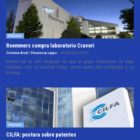
Informes
Roemmers compra laboratorio Craveri
Cristina Kroll / Florencia Lippo
-
05/05/2026 20:00
Menos de un año después de que el grupo Roemmers se haya
quedado con el nacional Sidus, ahora suma otra compañía a su
holding....
Informes
CILFA: postura sobre patentes