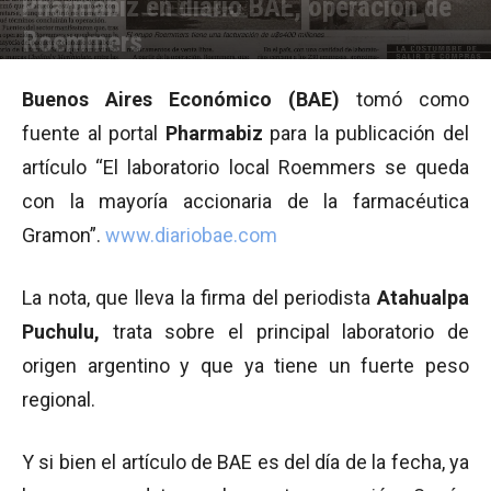
Pharmabiz en diario BAE, operación de
Roemmers
Por
Equipo de Redacción
-
05/07/2011 11:30
Buenos Aires Económico (BAE)
tomó como
fuente al portal
Pharmabiz
para la publicación del
artículo “El laboratorio local Roemmers se queda
con la mayoría accionaria de la farmacéutica
Gramon”.
www.diariobae.com
La nota, que lleva la firma del periodista
Atahualpa
Puchulu,
trata sobre el principal laboratorio de
origen argentino y que ya tiene un fuerte peso
regional.
Y si bien el artículo de BAE es del día de la fecha, ya