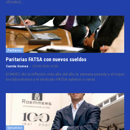
oficializó...
Paritarias
Paritarias FATSA con nuevos sueldos
Camila Gomez
-
22/04/2026 14:30
El INDEC dio la inflación más alta del año la semana pasada y al toque
los laboratorios y el sindicato FATSA salieron a cerrar...
Ejecutivos