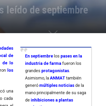
s leído de septiembre
edades
ocal de
En septiembre
los
pases en la
 de lo
industria de farma
fueron los
eron
los
grandes
protagonistas
.
Asimismo, la
ANMAT
también
generó
múltiples noticias
de la
có una
mano principalmente de su saga
o cada
de
inhibiciones a plantas
nera, el