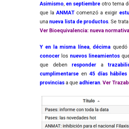
Asimismo
,
en septiembre
otro tema 
que la
ANMAT
comenzó a exigir
est
una
nueva lista de productos
. Se trat
Ver Bioequivalencia: nueva normativ
Y en la misma línea
,
décima
quedó 
conocer
los
nuevos lineamientos
qu
que deben
responder
a
trazabili
cumplimentarse
en
45 días hábiles
provincias
a que
adhieran
.
Ver Trazab