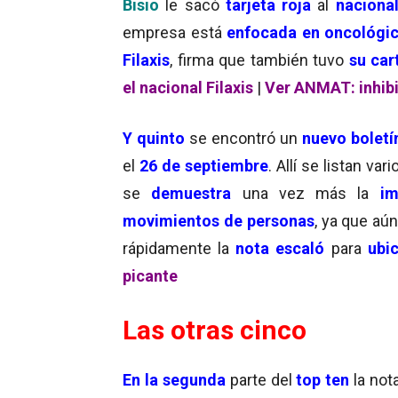
Bisio
le sacó
tarjeta roja
al
naciona
empresa está
enfocada en oncológi
Filaxis
, firma que también tuvo
su car
el nacional Filaxis
|
Ver ANMAT: inhibi
Y q
uinto
se encontró un
nuevo boletí
el
26 de septiembre
. Allí se listan var
se
demuestra
una vez más la
imp
movimientos de personas
, ya que aú
rápidamente la
nota escaló
para
ubic
picante
Las otras cinco
En la segunda
parte del
top ten
la not