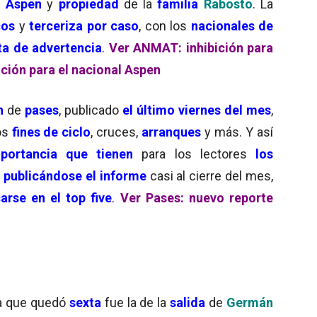
l Aspen
y
propiedad
de la
familia
Rabosto
. La
cos
y
terceriza por caso
, con los
nacionales de
ta de advertencia
.
Ver ANMAT: inhibición para
ción para el nacional Aspen
n
de
pases
, publicado
el último viernes del mes
,
ios
fines de ciclo
, cruces,
arranques
y más. Y así
ortancia que tienen
para los lectores
los
n
publicándose el informe
casi al cierre del mes,
arse en el top five
.
Ver Pases: nuevo reporte
a que quedó
sexta
fue la de la
salida
de
Germán