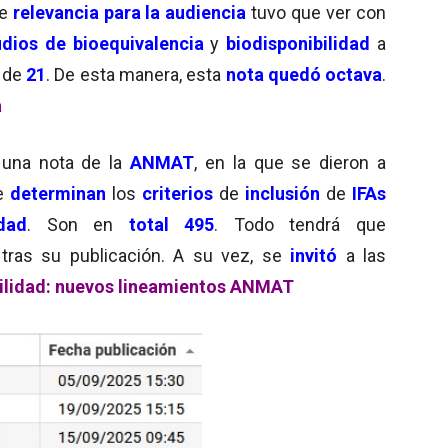
de
relevancia para la audiencia
tuvo que ver con
udios de bioequivalencia
y
biodisponibilidad
a
a de
21
. De esta manera, esta
nota quedó octava
.
a
una nota de la
ANMAT
, en la que se dieron a
e
determinan
los
criterios
de
inclusión
de
IFAs
dad
. Son en
total 495
. Todo tendrá que
tras su publicación. A su vez, se
invitó
a las
ilidad: nuevos lineamientos ANMAT