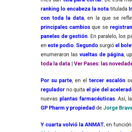
ranking lo encabeza la nota
titulada
I
con toda la data
, en la que se refle
principales cambios
que se
registra
paneles de gestión
. En paralelo, los
en
este podio
.
Segundo
surgió
el bol
enumeraron las
vueltas de página
, u
toda la data
|
Ver Pases: las novedad
Por su parte
, en el
tercer escalón
s
regulador
no quita
el pie del acelera
nuevas
plantas farmacéuticas
. Así, l
GP Pharm y propiedad
de
Jorge Brav
Y
cuarta volvió la ANMAT
, en funció