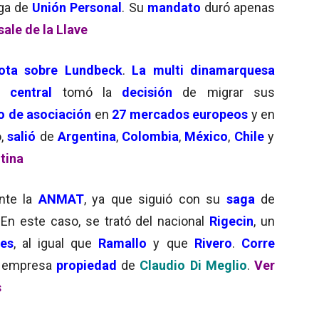
aga de
Unión Personal
. Su
mandato
duró apenas
sale de la Llave
ota sobre Lundbeck
.
La
multi dinamarquesa
o central
tomó la
decisión
de migrar sus
 de asociación
en
27 mercados europeos
y en
o,
salió
de
Argentina
,
Colombia
,
México
,
Chile
y
tina
te la
ANMAT
, ya que siguió con su
saga
de
 En este caso, se trató del nacional
Rigecin
, un
les
, al igual que
Ramallo
y que
Rivero
.
Corre
a empresa
propiedad
de
Claudio Di Meglio
.
Ver
s