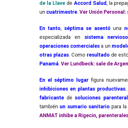
de la Llave
de
Accord Salud
, la prep
un
cuatrimestre
.
Ver Unión Personal: 
En tanto
,
séptima se asentó
una
n
especializada en
sistema nervios
operaciones comerciales
a un
modelo
otras plazas
. Como
resultado
de est
Panamá
.
Ver Lundbeck: sale de Argen
En el séptimo lugar
figura nuevamen
inhibiciones en plantas productivas
.
fabricante
de
soluciones parentera
también
un sumario sanitario
para l
ANMAT inhibe a Rigecin, parenterale