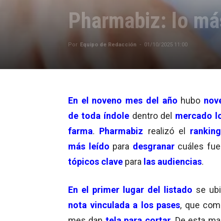
Pharmabiz: lo má
Por
Equipo de Redacción
-
01/10/2025 11:00
En el noveno mes del año
hubo
nov
de toda índole
dentro del
mercado l
farma
.
Pharmabiz
realizó el
ranking
más leído
para
desgranar
cuáles fu
tópicos clave
para
las audiencias
.
En el primer lugar del listado
se ubi
nota vinculada a los pases
, que com
mes dan
tela para cortar
. De esta ma