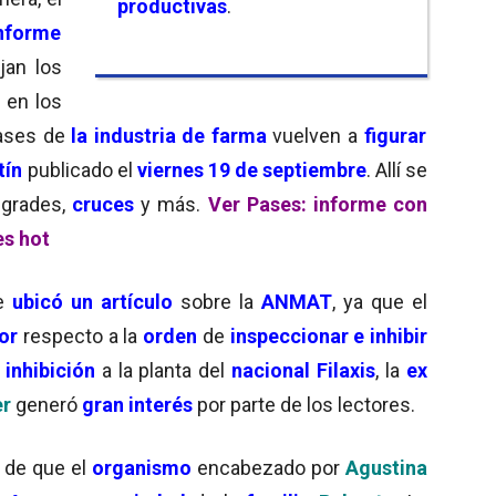
productivas
.
nforme
jan los
n
en los
 pases de
la industria de farma
vuelven a
figurar
etín
publicado el
viernes 19 de septiembre
. Allí se
pgrades,
cruces
y más.
Ver Pases: informe con
es hot
e
ubicó un artículo
sobre la
ANMAT
, ya que el
dor
respecto a la
orden
de
inspeccionar e inhibir
a
inhibición
a la planta del
nacional Filaxis
, la
ex
er
generó
gran interés
por parte de los lectores.
n de que el
organismo
encabezado por
Agustina