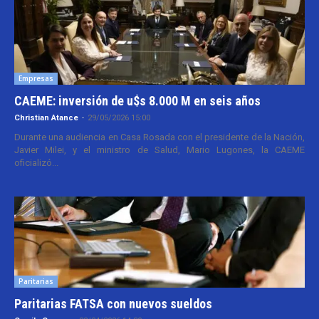
Empresas
CAEME: inversión de u$s 8.000 M en seis años
Christian Atance
-
29/05/2026 15:00
Durante una audiencia en Casa Rosada con el presidente de la Nación,
Javier Milei, y el ministro de Salud, Mario Lugones, la CAEME
oficializó...
Paritarias
Paritarias FATSA con nuevos sueldos