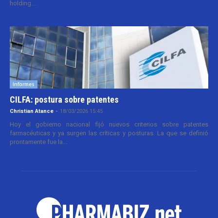
holding....
Informes
CILFA: postura sobre patentes
Christian Atance
-
18/03/2026 15:45
Hoy el gobierno nacional fijó nuevos criterios sobre patentes
farmacéuticas y ya surgen las críticas y posturas. La que se definió
prontamente fue la...