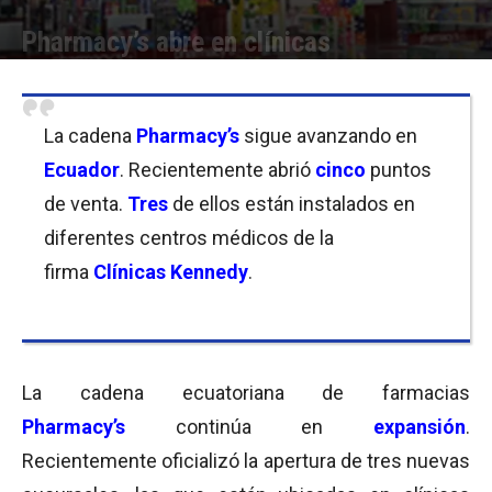
Pharmacy’s abre en clínicas
Por
Equipo de Redacción
-
19/09/2018 09:00
La cadena
Pharmacy’s
sigue avanzando en
Ecuador
. Recientemente abrió
cinco
puntos
de venta.
Tres
de ellos están instalados en
diferentes centros médicos de la
firma
Clínicas
Kenned
y
.
La cadena ecuatoriana de farmacias
Pharmacy’s
continúa en
expansión
.
Recientemente oficializó la apertura de tres nuevas