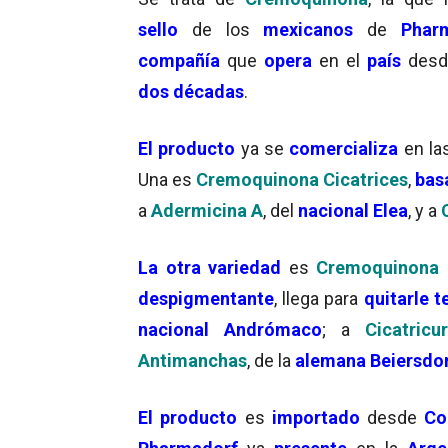
sello
de los
mexicanos
de
Phar
compañía
que
opera
en el
país
desd
dos décadas
.
El producto
ya se
comercializa
en la
Una es
Cremoquinona Cicatrices
,
bas
a
Adermicina A
, del
nacional Elea
, y a
La otra variedad
es
Cremoquinona 
despigmentante
, llega para
quitarle t
nacional Andrómaco
; a
Cicatric
Antimanchas
, de la
alemana Beiersdo
El producto
es
importado
desde
Co