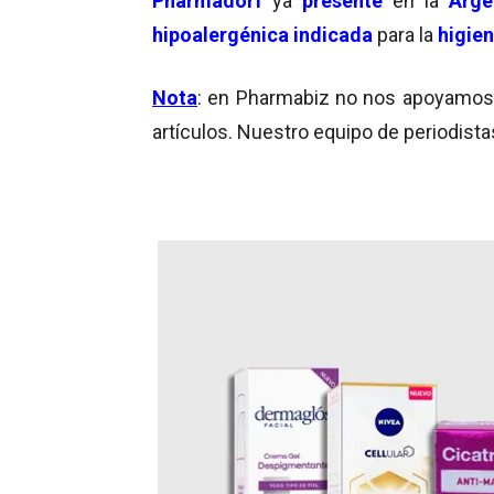
Pharmadorf
ya
presente
en la
Arge
hipoalergénica indicada
para la
higien
Nota
: en Pharmabiz no nos apoyamos en
artículos. Nuestro equipo de periodista