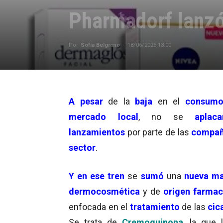
Pharmadorf lanz
Por
Sofía Belgrano
-
18/06/2026 13:00
A pesar
de la
baja
en el
consum
mercado local
, no se
aplaca
lanzamientos
por parte de las
compañ
sector
.
Y en ese tren
se
sumó
una
nueva m
dermocosmética
y de
origen farmac
enfocada en el
tratamiento
de las
cic
Se trata de
Cremoquinona
, la que l