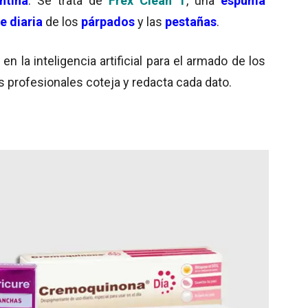
ntina
. Se trata de
Frex Clean T
, una
espuma
e diaria
de los
párpados
y las
pestañas
.
 la inteligencia artificial para el armado de los
s profesionales coteja y redacta cada dato.