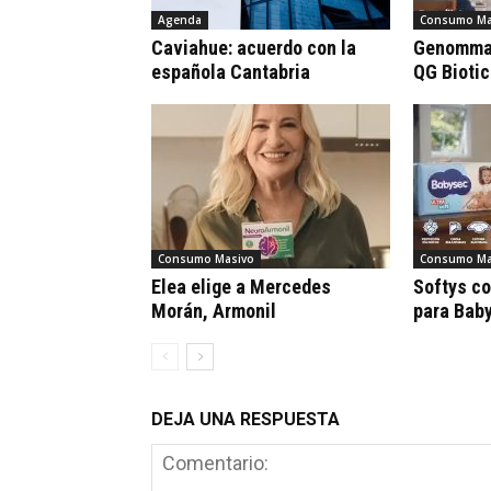
Agenda
Consumo Ma
Caviahue: acuerdo con la
Genomma 
española Cantabria
QG Bioti
Consumo Masivo
Consumo Ma
Elea elige a Mercedes
Softys c
Morán, Armonil
para Bab
DEJA UNA RESPUESTA