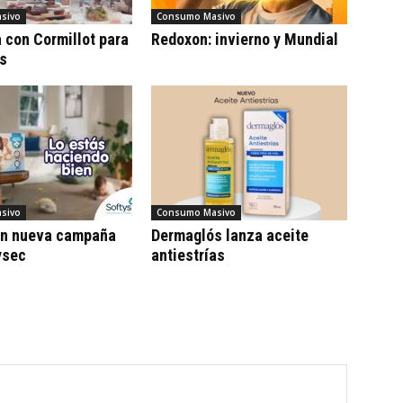
sivo
Consumo Masivo
con Cormillot para
Redoxon: invierno y Mundial
cs
sivo
Consumo Masivo
on nueva campaña
Dermaglós lanza aceite
ysec
antiestrías