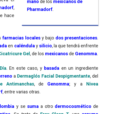
mano
de los
mexicanos de
madorf
,
Pharmadorf
.
e hace
s
farmacias locales
y bajo
dos presentaciones
.
ada
en
caléndula
y
silicio
, la que tendrá enfrente
Cicatricure Gel
, de los
mexicanos
de
Genomma
.
Día
. En este caso, y
basada
en un ingrediente
erreno
a
Dermaglós Facial Despigmentante
, del
ure Antimanchas
, de
Genomma
; y a
Nivea
rf
, entre varias otras.
lombia
y se
suma
a otro
dermocosmético
de