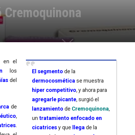
ó Cremoquinona
o
en el
n
los
El segmento
de la
ías
del
dermocosmética
se muestra
hiper competitivo
, y ahora para
agregarle picante
, surgió el
arca
de
lanzamiento
de
Cremoquinona
,
éutico
,
un
tratamiento enfocado en
atrices
.
cicatrices
y que
llega
de la
leva el